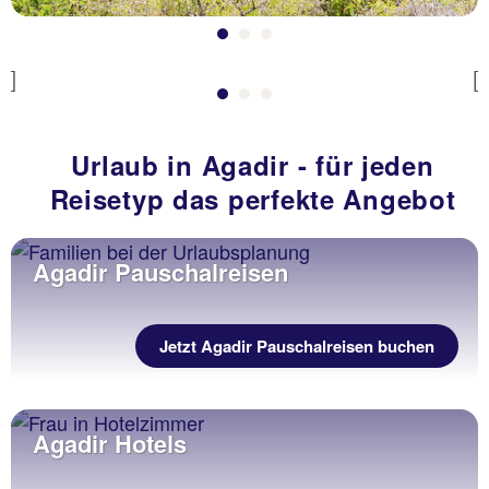
p.P. ab 440 €
Previous
Urlaub in Agadir - für jeden
Reisetyp das perfekte Angebot
Agadir Pauschalreisen
Jetzt Agadir Pauschalreisen buchen
Agadir Hotels