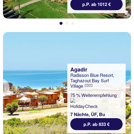
p.P. ab 1012 €
Agadir
Radisson Blue Resort,
Taghazout Bay Surf
Village
Previous
Agadir
75 % Weiterempfehlung
Anezi Apartments
100 % Weiterempfehlung
7 Nächte, ÜF, Bu
p.P. ab 833 €
7 Nächte, Ü, Ap