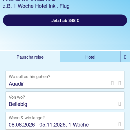
z.B. 1 Woche Hotel inkl. Flug
Jetzt ab 348 €
Pauschalreise
Hotel
%DEALS
Flug
Ferienwohnung
Mietwagen
Wo soll es hin gehen?
Rundreise
Kreuzfahrt
Ausflüge
Gruppenreise
Camper
Privattransfer
Von wo?
Beliebig
Wann & wie lange?
08.08.2026 - 05.11.2026, 1 Woche