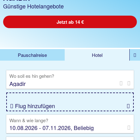
Günstige Hotelangebote
Jetzt ab 14 €
Pauschalreise
Hotel
%DEALS
Flug
Ferienwohnung
Mietwagen
Wo soll es hin gehen?
Rundreise
Kreuzfahrt
Ausflüge
Gruppenreise
Camper
Privattransfer
Flug hinzufügen
Wann & wie lange?
10.08.2026 - 07.11.2026, Beliebig