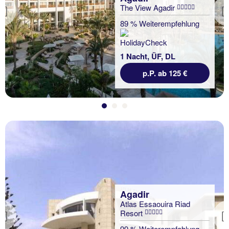
The View Agadir
Previous
89 % Weiterempfehlung
1 Nacht, ÜF, DL
p.P. ab 125 €
Agadir
Atlas Essaouira Riad
Resort
Previous
99 % Weiterempfehlung