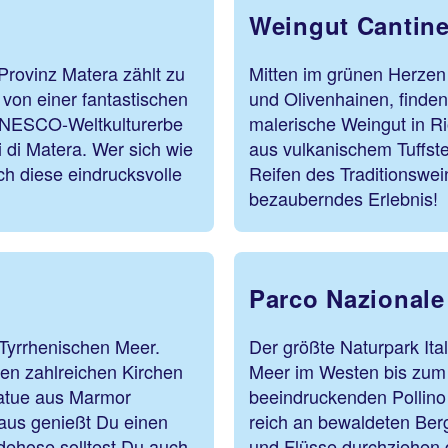
Weingut Cantine
Provinz Matera zählt zu
Mitten im grünen Herzen
von einer fantastischen
und Olivenhainen, finde
 UNESCO-Weltkulturerbe
malerische Weingut in Ri
di Matera. Wer sich wie
aus vulkanischem Tuffst
ich diese eindrucksvolle
Reifen des Traditionswei
bezauberndes Erlebnis!
Parco Nazionale 
 Tyrrhenischen Meer.
Der größte Naturpark Ita
en zahlreichen Kirchen
Meer im Westen bis zum 
tatue aus Marmor
beeindruckenden Pollino 
aus genießt Du einen
reich an bewaldeten Ber
dehose solltest Du auch
und Flüsse durchziehen 