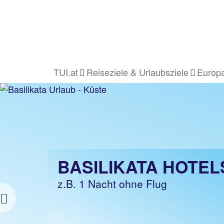
TUI.at
Reiseziele & Urlaubsziele
Europa
BASILIKATA URLA
BASILIKATA HOTEL
z.B. 1 Woche Hotel inkl. Flug
z.B. 1 Nacht ohne Flug
Previous