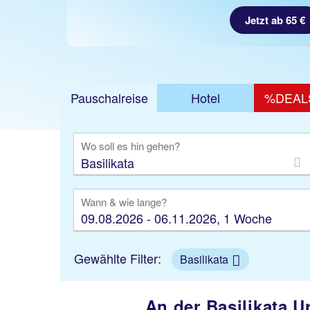
Jetzt ab 587 €
Jetzt ab 65 €
Pauschalreise
Hotel
%DEAL
Ausfl
Wo soll es hin gehen?
Wann & wie lange?
09.08.2026 - 06.11.2026, 1 Woche
Gewählte Filter:
Basilikata
An der Basilikata U