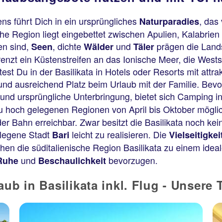
ens führt Dich in ein ursprüngliches
, das
Naturparadies
ische Region liegt eingebettet zwischen Apulien, Kalabri
n sind,
, dichte
und
prägen die Lands
Seen
Wälder
Täler
enzt ein Küstenstreifen an das Ionische Meer, die Westse
est Du in der Basilikata in Hotels oder Resorts mit attr
 und ausreichend Platz beim Urlaub mit der Familie. Be
nd ursprüngliche Unterbringung, bietet sich Camping in
zu hoch gelegenen Regionen von April bis Oktober möglic
r Bahn erreichbar. Zwar besitzt die Basilikata noch kei
elegene Stadt
leicht zu realisieren. Die
Bari
Vielseitigke
en die süditalienische Region Basilikata zu einem ideal
und
bevorzugen.
Ruhe
Beschaulichkeit
ub in Basilikata inkl. Flug - Unser