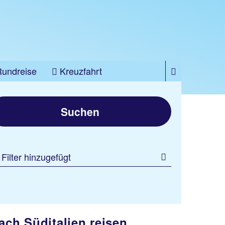
Rundreise
Kreuzfahrt
Suchen
 Filter hinzugefügt
ach Süditalien reisen