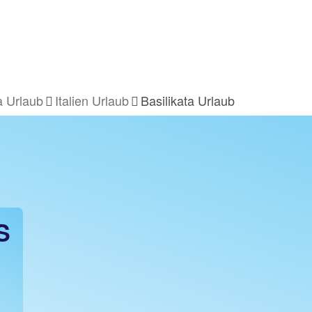
 Urlaub
Italien Urlaub
Basilikata Urlaub
UB
S