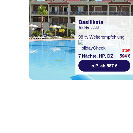
Basilikata
Akiris
Basilikata
Il Belvedere
98 % Weiterempfehlung
100 % Weiterempfehlung
statt
7 Nächte, HP, DZ
594 €
7 Nächte, ÜF, XX
p.P. ab 587 €
p.P. ab 895 €
Basilikata
Palazzo del Duca Matera