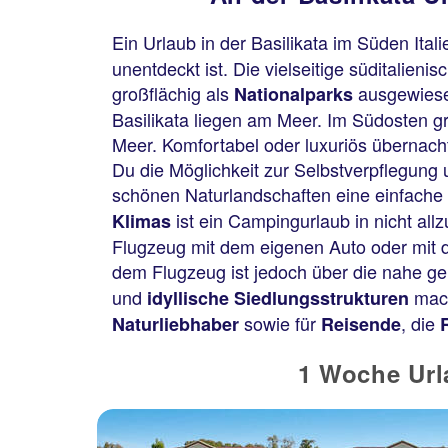
Ein Urlaub in der Basilikata im Süden Itali
unentdeckt ist. Die vielseitige süditalien
großflächig als
ausgewiese
Nationalparks
Basilikata liegen am Meer. Im Südosten gr
Meer. Komfortabel oder luxuriös übernacht
Du die Möglichkeit zur Selbstverpflegung
schönen Naturlandschaften eine einfache u
ist ein Campingurlaub in nicht all
Klimas
Flugzeug mit dem eigenen Auto oder mit de
dem Flugzeug ist jedoch über die nahe g
und
mach
idyllische Siedlungsstrukturen
sowie für
, die
Naturliebhaber
Reisende
1 Woche Urla