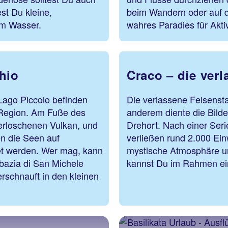
t Du kleine,
beim Wandern oder auf 
em Wasser.
wahres Paradies für Akti
hio
Craco – die verl
ago Piccolo befinden
Die verlassene Felsensta
r Region. Am Fuße des
anderem diente die Bilde
erloschenen Vulkan, und
Drehort. Nach einer Ser
n die Seen auf
verließen rund 2.000 Ei
t werden. Wer mag, kann
mystische Atmosphäre un
bazia di San Michele
kannst Du im Ra
erschnauft in den kleinen