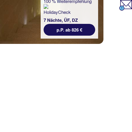
100 % Weiterempfehlung
100 % Weiterempfehlung
7 Nächte, ÜF, DZ
7 Nächte, ÜF, XX
p.P. ab 826 €
p.P. ab 1195 €