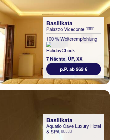
Basilikata
Palazzo Viceconte
100 % Weiterempfehlung
7 Nächte, ÜF, XX
p.P. ab 969 €
Basilikata
Aquatio Cave Luxury Hotel
& SPA
Basilikata
Hotel Torre Fiore