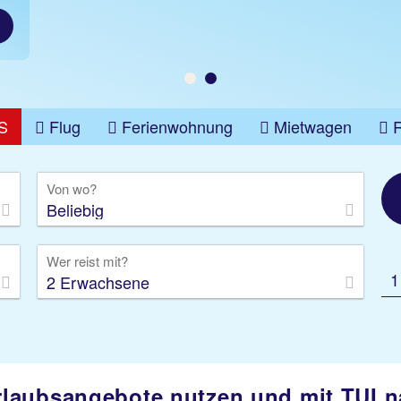
S
Flug
Ferienwohnung
Mietwagen
üge
Gruppenreise
Camper
Privattransfer
Von wo?
Beliebig
Wer reist mit?
1
2 Erwachsene
rlaubsangebote nutzen und mit TUI n