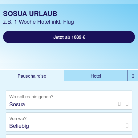
SOSUA URLAUB
z.B. 1 Woche Hotel inkl. Flug
Jetzt ab 1089 €
Pauschalreise
Hotel
%DEALS
Flug
Ferienwohnung
Mietwagen
Wo soll es hin gehen?
Rundreise
Kreuzfahrt
Ausflüge
Gruppenreise
Camper
Privattransfer
Von wo?
Beliebig