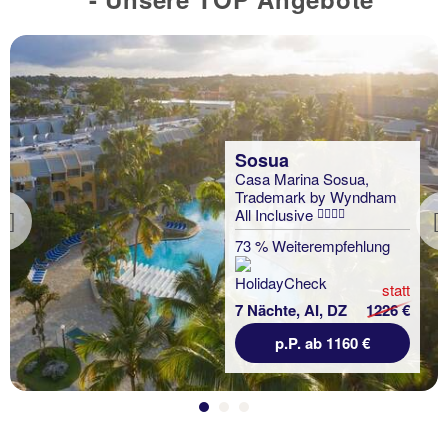
Sosua
Casa Marina Sosua,
Trademark by Wyndham
All Inclusive
Previous
73 % Weiterempfehlung
statt
7 Nächte, AI, DZ
1226 €
p.P. ab 1160 €