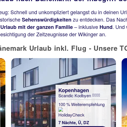
g: Schnell und unkompliziert gelangst du in deinen Ur
istorische
zu entdecken. Das Nach
Sehenswürdigkeiten
n
– inklusive
. Und 
Urlaub mit der ganzen Familie
Hund
Besichtigung der Zeitzeugnisse der Wikinger an.
nemark Urlaub inkl. Flug - Unsere 
Kopenhagen
Scandic Kodbyen
100 % Weiterempfehlung
7 Nächte, Ü, DZ