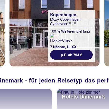
Kopenhagen
Moxy Copenhagen
Sydhavnen
100 % Weiterempfehlung
7 Nächte, Ü, XX
p.P. ab 794 €
änemark - für jeden Reisetyp das per
Hotels Dänemark