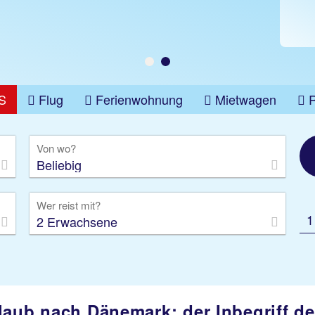
S
Flug
Ferienwohnung
Mietwagen
üge
Gruppenreise
Camper
Privattransfer
Von wo?
Beliebig
Wer reist mit?
1
2 Erwachsene
laub nach Dänemark: der Inbegriff d