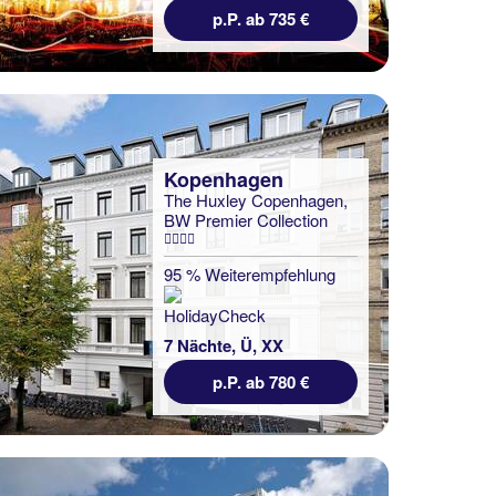
p.P. ab 735 €
Kopenhagen
The Huxley Copenhagen,
BW Premier Collection
95 % Weiterempfehlung
7 Nächte, Ü, XX
p.P. ab 780 €