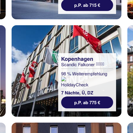
p.P. ab 715 €
Kopenhagen
Scandic Falkoner
98 % Weiterempfehlung
7 Nächte, Ü, DZ
p.P. ab 775 €