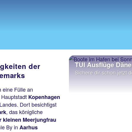
TUI Ausflüge Dän
gkeiten der
Sichere dir schon jetzt d
nemarks
 eine Fülle an
e Hauptstadt
Kopenhagen
 Landes. Dort besichtigst
, das königliche
ark
r kleinen Meerjungfrau
le By in
Aarhus