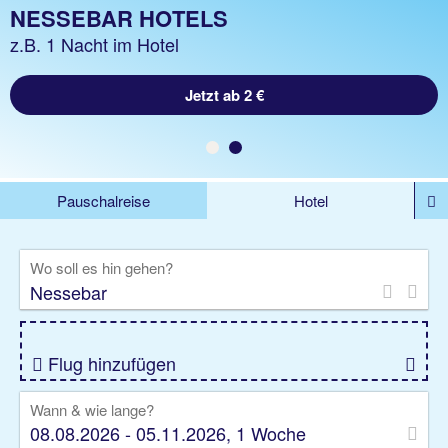
NESSEBAR URLAUB
NESSEBAR HOTELS
z.B. 1 Woche Hotel inklusive Flug
z.B. 1 Nacht im Hotel
Jetzt ab 683 €
Jetzt ab 2 €
Pauschalreise
Hotel
%DEALS
Flug
Ferienwohnung
Mietwagen
Wo soll es hin gehen?
Rundreise
Kreuzfahrt
Ausflüge
Gruppenreise
Camper
Privattransfer
Flug hinzufügen
Wann & wie lange?
08.08.2026 - 05.11.2026, 1 Woche