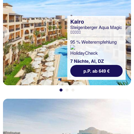
Kairo
Steigenberger Aqua Magic
Previous
95 % Weiterempfehlung
7 Nächte, AI, DZ
p.P. ab 649 €