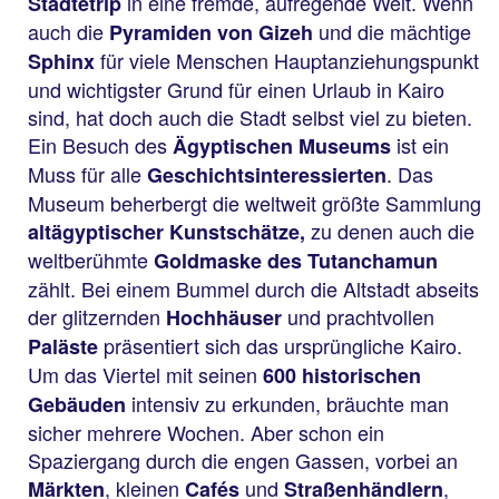
in eine fremde, aufregende Welt. Wenn
Städtetrip
auch die
und die mächtige
Pyramiden von Gizeh
für viele Menschen Hauptanziehungspunkt
Sphinx
und wichtigster Grund für einen Urlaub in Kairo
sind, hat doch auch die Stadt selbst viel zu bieten.
Ein Besuch des
ist ein
Ägyptischen Museums
Muss für alle
. Das
Geschichtsinteressierten
Museum beherbergt die weltweit größte Sammlung
zu denen auch die
altägyptischer Kunstschätze,
weltberühmte
Goldmaske des Tutanchamun
zählt. Bei einem Bummel durch die Altstadt abseits
der glitzernden
und prachtvollen
Hochhäuser
präsentiert sich das ursprüngliche Kairo.
Paläste
Um das Viertel mit seinen
600 historischen
intensiv zu erkunden, bräuchte man
Gebäuden
sicher mehrere Wochen. Aber schon ein
Spaziergang durch die engen Gassen, vorbei an
, kleinen
und
,
Märkten
Cafés
Straßenhändlern