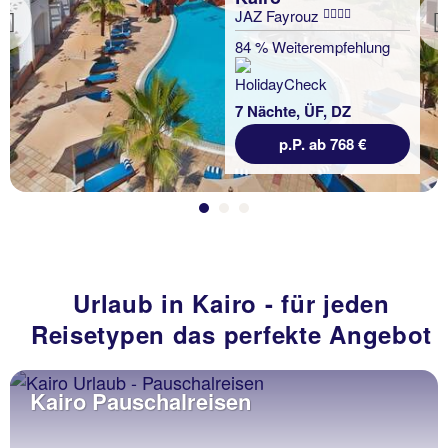
JAZ Fayrouz
Previous
84 % Weiterempfehlung
7 Nächte, ÜF, DZ
p.P. ab 768 €
Urlaub in Kairo - für jeden
Reisetypen das perfekte Angebot
Kairo Pauschalreisen