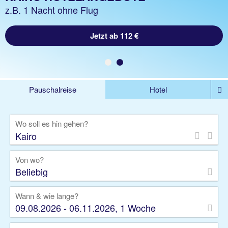
z.B. 1 Woche Hotel inkl. Flug
z.B. 1 Nacht ohne Flug
Jetzt ab 649 €
Jetzt ab 112 €
Pauschalreise
Hotel
%DEALS
Flug
Ferienwohnung
Mietwagen
Wo soll es hin gehen?
Rundreise
Kreuzfahrt
Ausflüge
Gruppenreise
Camper
Privattransfer
Von wo?
Beliebig
Wann & wie lange?
09.08.2026 - 06.11.2026, 1 Woche