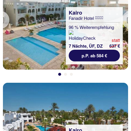
Kairo
Fanadir Hotel
Previous
96 % Weiterempfehlung
statt
7 Nächte, ÜF, DZ
637 €
p.P. ab 584 €
Kairo