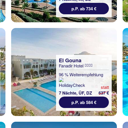
p.P. ab 734 €
El Gouna
Fanadir Hotel
96 % Weiterempfehlung
statt
7 Nächte, ÜF, DZ
637 €
p.P. ab 584 €