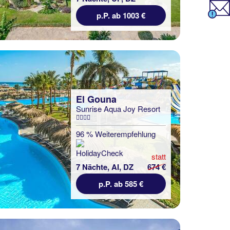
p.P. ab 1003 €
El Gouna
Sunrise Aqua Joy Resort
96 % Weiterempfehlung
statt
7 Nächte, AI, DZ
674 €
p.P. ab 585 €