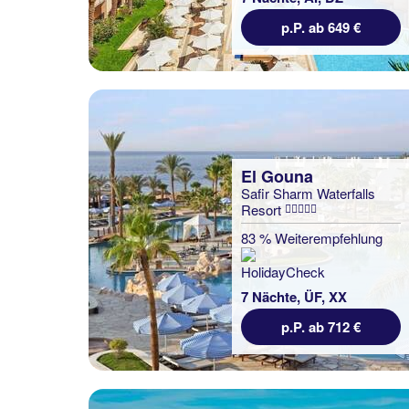
p.P. ab 649 €
El Gouna
Safir Sharm Waterfalls
Resort
83 % Weiterempfehlung
7 Nächte, ÜF, XX
p.P. ab 712 €