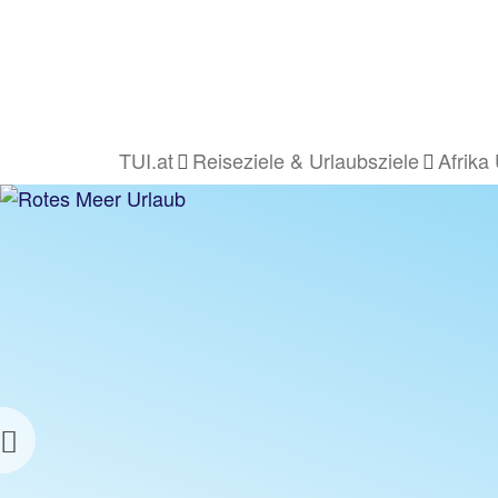
TUI.at
Reiseziele & Urlaubsziele
Afrika
URLAUB AM
ROTEN MEER
z.B. 1 Woche Hotel inkl. Flug
Previous