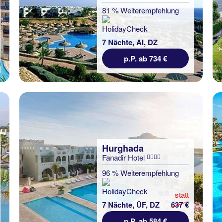
81 % Weiterempfehlung
7 Nächte, AI, DZ
p.P. ab 734 €
Hurghada
Fanadir Hotel
96 % Weiterempfehlung
statt
7 Nächte, ÜF, DZ
637 €
p.P. ab 584 €