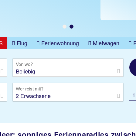
S
Flug
Ferienwohnung
Mietwagen
üge
Gruppenreise
Camper
Privattransfer
Von wo?
Beliebig
Wer reist mit?
1
2 Erwachsene
eer: sonniges Ferienparadies zwisch