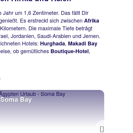
 Jahr um 1,6 Zentimeter. Das fällt Dir
genießt. Es erstreckt sich zwischen
Afrika
Kilometern. Die maximale Tiefe beträgt
srael, Jordanien, Saudi-Arabien und Jemen.
eichneten Hotels:
,
Hurghada
Makadi Bay
Reise, ob gemütliches
,
Boutique-Hotel
r
Soma Bay
Mars