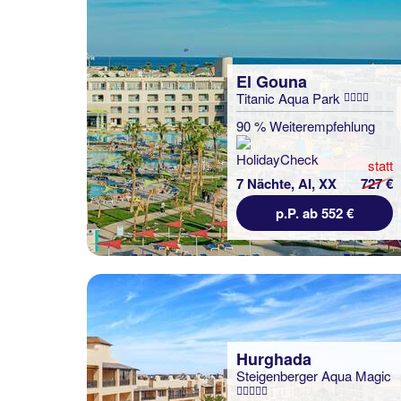
El Gouna
Titanic Aqua Park
90 % Weiterempfehlung
statt
7 Nächte, AI, XX
727 €
p.P. ab 552 €
Hurghada
Steigenberger Aqua Magic