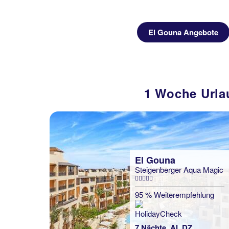
Previous
ebote
El Gouna Angebote
1 Woche Urla
El Gouna
Steigenberger Aqua Magic
95 % Weiterempfehlung
7 Nächte, AI, DZ