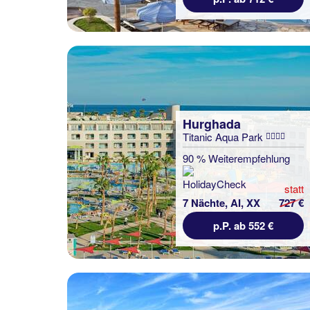
Hurghada
Titanic Aqua Park
90 % Weiterempfehlung
statt
7 Nächte, AI, XX
727 €
p.P. ab 552 €