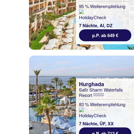
95 % Weiterempfehlung
7 Nächte, AI, DZ
p.P. ab 649 €
Hurghada
Safir Sharm Waterfalls
Resort
83 % Weiterempfehlung
7 Nächte, ÜF, XX
p.P. ab 712 €