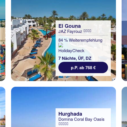
El Gouna
JAZ Fayrouz
84 % Weiterempfehlung
7 Nächte, ÜF, DZ
p.P. ab 768 €
Hurghada
Domina Coral Bay Oasis