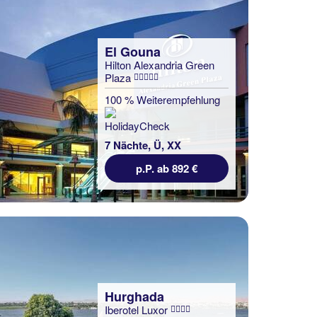
El Gouna
Hilton Alexandria Green
Plaza
100 % Weiterempfehlung
7 Nächte, Ü, XX
p.P. ab 892 €
Hurghada
Iberotel Luxor