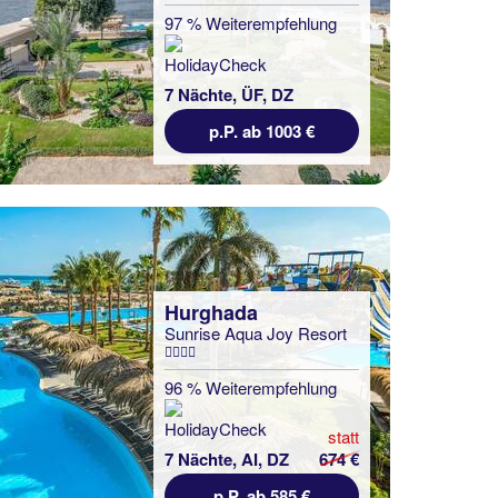
97 % Weiterempfehlung
7 Nächte, ÜF, DZ
p.P. ab 1003 €
Hurghada
Sunrise Aqua Joy Resort
96 % Weiterempfehlung
statt
7 Nächte, AI, DZ
674 €
p.P. ab 585 €