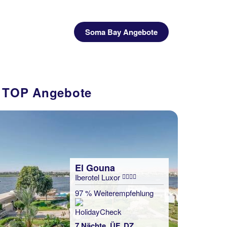
Next
Soma Bay Angebote
e TOP Angebote
El Gouna
Iberotel Luxor
97 % Weiterempfehlung
7 Nächte, ÜF, DZ