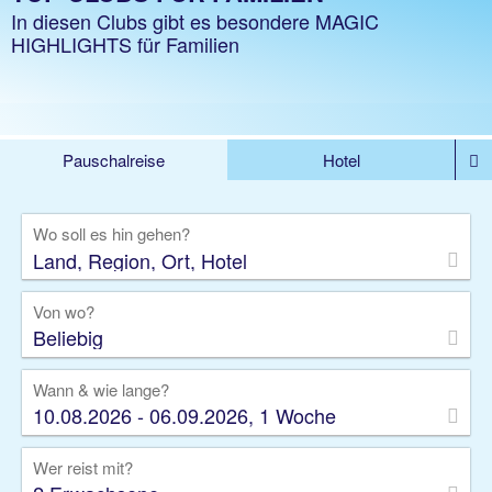
In diesen Clubs gibt es besondere MAGIC
HIGHLIGHTS für Familien
Pauschalreise
Hotel
%DEALS
Flug
Ferienwohnung
Mietwagen
Wo soll es hin gehen?
Rundreise
Kreuzfahrt
Ausflüge
Gruppenreise
Camper
Privattransfer
Von wo?
Beliebig
Wann & wie lange?
10.08.2026 - 06.09.2026, 1 Woche
Wer reist mit?