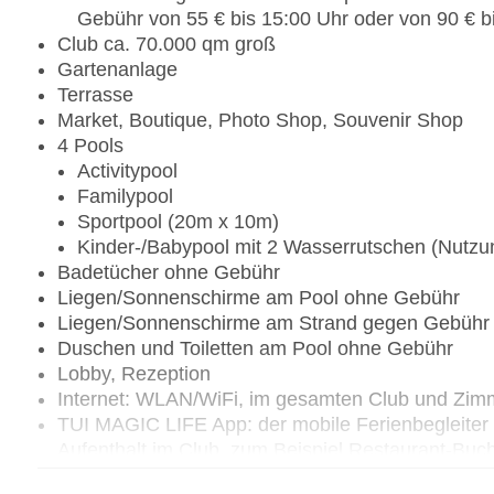
Gebühr von 55 € bis 15:00 Uhr oder von 90 € b
Club ca. 70.000 qm groß
Gartenanlage
Terrasse
Market, Boutique, Photo Shop, Souvenir Shop
4 Pools
Activitypool
Familypool
Sportpool (20m x 10m)
Kinder-/Babypool mit 2 Wasserrutschen (Nutzun
Badetücher ohne Gebühr
Liegen/Sonnenschirme am Pool ohne Gebühr
Liegen/Sonnenschirme am Strand gegen Gebühr 
Duschen und Toiletten am Pool ohne Gebühr
Lobby, Rezeption
Internet: WLAN/WiFi, im gesamten Club und Zim
TUI MAGIC LIFE App: der mobile Ferienbegleiter m
Aufenthalt im Club, zum Beispiel Restaurant-Buc
Wäscheservice gegen Gebühr