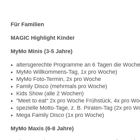
im Hauptrestaurant "Magico":
Local Corner (lokale Spezialitäten)
Green Fit Corner (gesunde leichte Küche)
Für Familien
vollwertige vegetarische und vegane Speisen a
Kinderbuffet, Babyecke mit Mikrowelle, Fläs
MAGIC Highlight Kinder
Zweier-Tische für Paare
in der Wunderbar:
MyMo Minis (3-5 Jahre)
Sandwich Grab & Go: 22.00 - 07.00 Uhr
im Zimmer: bei Ankunft gefüllte Minibar mit Wasse
altersgerechte Programme an 6 Tagen die Woche 
im Fitnessbereich und an den Tennisplätzen: Was
MyMo Willkommens-Tag, 1x pro Woche)
alle Spezialitätenrestaurants bieten ein vegane
MyMo Foto-Termin, 2x pro Woche
Speisen für bestimmte Diätformen (u.a. Allergie
Family Disco (mehrmals pro Woche)
(info.calapada@tui-magiclife.com) und je nach re
Kids Show (alle 2 Wochen)
"Meet to eat" 2x pro Woche Frühstück, 4x pro 
Gegen Gebühr
spezielle Motto-Tage, z. B. Piraten-Tag (2x pro W
Mega Family Disco (1x pro Woche)
internationale alkoholische Getränke
Weine aus der Weinkarte in den Spezialitäten-Re
MyMo Maxis (6-8 Jahre)
weitere Nutzung der Spezialitätenrestaurants na