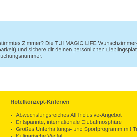
Waschsalon mit zwei Waschmaschinen und zwei 
Zahlungsarten: TUI Card/VISA, Master Card
Arzt auf Anfrage gegen Gebühr (privat)
Bushaltestelle 10 m vom Hotel entfernt
Sprachen im Club: Deutsch, Englisch, Spanisch
Haustiere nicht erlaubt
estimmtes Zimmer? Die TUI MAGIC LIFE Wunschzimmer-O
Zimmer: 306
eit) und sichere dir deinen persönlichen Lieblingsplat
Landeskategorie: 4 Sterne
 Buchungsnummer.
Hotelkonzept-Kriterien
Abwechslungsreiches All Inclusive-Angebot
Entspannte, internationale Clubatmosphäre
Großes Unterhaltungs- und Sportprogramm mit T
Kulinarische Vielfalt