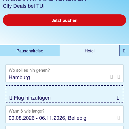
City Deals bei TUI
Jetzt buchen
Pauschalreise
Hotel
%DEALS
Flug
Ferienwohnung
Mietwagen
Wo soll es hin gehen?
Rundreise
Kreuzfahrt
Ausflüge
Gruppenreise
Camper
Privattransfer
Flug hinzufügen
Wann & wie lange?
09.08.2026 - 06.11.2026, Beliebig