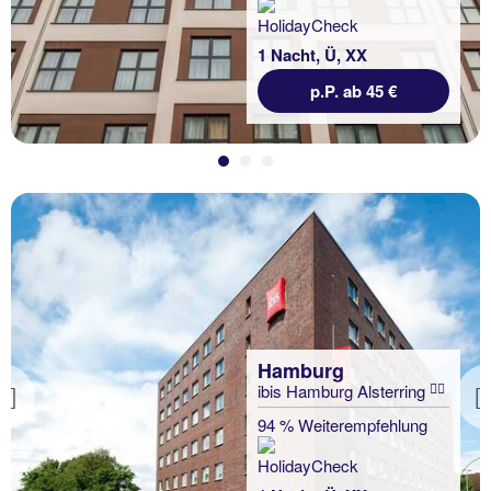
1 Nacht, Ü, XX
p.P. ab 45 €
Hamburg
ibis Hamburg Alsterring
Previous
94 % Weiterempfehlung