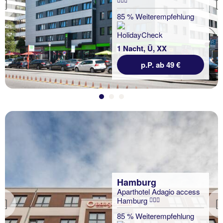
Previous
85 % Weiterempfehlung
1 Nacht, Ü, XX
p.P. ab 49 €
Hamburg
Aparthotel Adagio access
Hamburg
Previous
85 % Weiterempfehlung