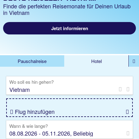
Finde die perfekten Reisemonate für Deinen Urlaub
in Vietnam
Jetzt informieren
Pauschalreise
Hotel
%DEALS
Flug
Ferienwohnung
Mietwagen
Wo soll es hin gehen?
Rundreise
Kreuzfahrt
Ausflüge
Gruppenreise
Camper
Privattransfer
Flug hinzufügen
Wann & wie lange?
08.08.2026 - 05.11.2026, Beliebig