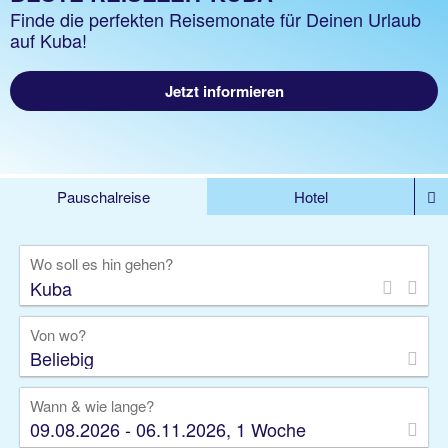
Finde die perfekten Reisemonate für Deinen Urlaub
auf Kuba!
Jetzt informieren
Pauschalreise
Hotel
%DEALS
Flug
Ferienwohnung
Mietwagen
Wo soll es hin gehen?
Rundreise
Kreuzfahrt
Ausflüge
Gruppenreise
Camper
Privattransfer
Von wo?
Beliebig
Wann & wie lange?
09.08.2026 - 06.11.2026, 1 Woche