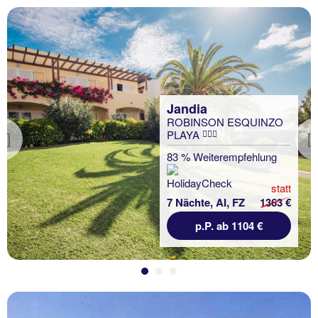
Jandia
ROBINSON ESQUINZO
PLAYA
Previous
83 % Weiterempfehlung
statt
7 Nächte, AI, FZ
1363 €
p.P. ab 1104 €