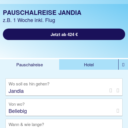
PAUSCHALREISE JANDIA
z.B. 1 Woche inkl. Flug
Jetzt ab 424 €
Pauschalreise
Hotel
%DEALS
Flug
Ferienwohnung
Mietwagen
Wo soll es hin gehen?
Rundreise
Kreuzfahrt
Ausflüge
Gruppenreise
Camper
Privattransfer
Von wo?
Beliebig
Wann & wie lange?