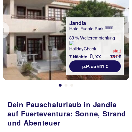
Jandia
Hotel Fuente Park
Previous
83 % Weiterempfehlung
statt
7 Nächte, Ü, XX
761 €
p.P. ab 641 €
Dein Pauschalurlaub in Jandia
auf Fuerteventura: Sonne, Strand
und Abenteuer