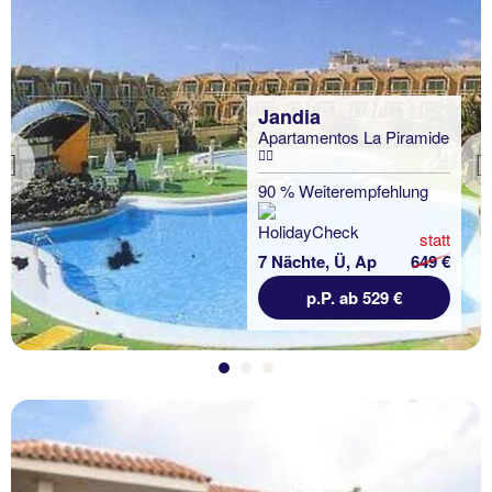
Jandia
Apartamentos La Piramide
Previous
90 % Weiterempfehlung
statt
7 Nächte, Ü, Ap
649 €
p.P. ab 529 €