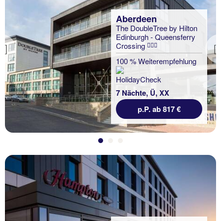
Aberdeen
The DoubleTree by Hilton
Edinburgh - Queensferry
Crossing
Previous
100 % Weiterempfehlung
7 Nächte, Ü, XX
p.P. ab 817 €