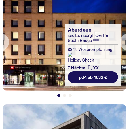
Aberdeen
ibis Edinburgh Centre
South Bridge
Previous
88 % Weiterempfehlung
7 Nächte, Ü, XX
p.P. ab 1032 €