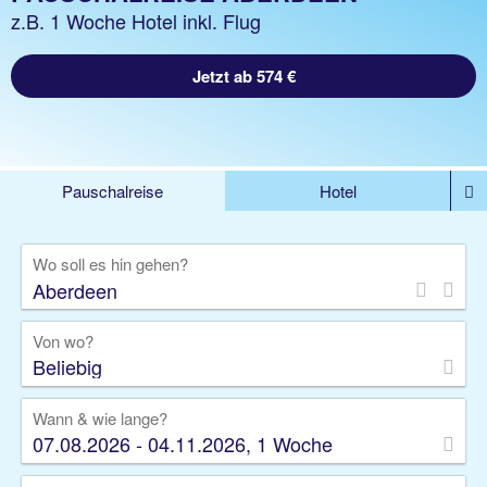
z.B. 1 Woche Hotel inkl. Flug
Jetzt ab 574 €
Pauschalreise
Hotel
%DEALS
Flug
Ferienwohnung
Mietwagen
Wo soll es hin gehen?
Rundreise
Kreuzfahrt
Ausflüge
Gruppenreise
Camper
Privattransfer
Von wo?
Beliebig
Wann & wie lange?
07.08.2026 - 04.11.2026, 1 Woche