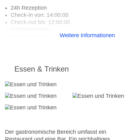
24h Rezeption
Check-in von: 14:00:00
Check-out bis: 12:00:00
Konferenzraum
Weitere Informationen
Hoteleröffnung: 1905
Hotelsafe
WLAN/WiFi im Hotel
Lift
Anzahl der Konferenzräume: 1
Essen & Trinken
Anzahl der Aufzüge: 1
Haustiere
Zimmerservice
Gesamtanzahl der Stockwerke: 4
Gesamtanzahl der Zimmer: 89
Zahlungsarten: American Express, Diners Club,
Mastercard, Visa
Landeskategorie: 4 Sterne
Der gastronomische Bereich umfasst ein
Restaurant und eine Bar. Ein reichhaltiges