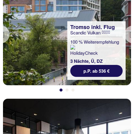
Tromso inkl. Flug
Scandic Vulkan
Previous
100 % Weiterempfehlung
3 Nächte, Ü, DZ
p.P. ab 536 €