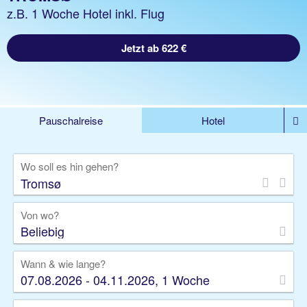
z.B. 1 Woche Hotel inkl. Flug
Jetzt ab 622 €
Pauschalreise
Hotel
%DEALS
Flug
Ferienwohnung
Mietwagen
Wo soll es hin gehen?
Rundreise
Kreuzfahrt
Ausflüge
Gruppenreise
Camper
Privattransfer
Von wo?
Beliebig
Wann & wie lange?
07.08.2026 - 04.11.2026, 1 Woche