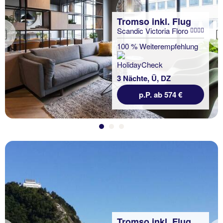
Tromso inkl. Flug
Scandic Victoria Floro
Previous
100 % Weiterempfehlung
3 Nächte, Ü, DZ
p.P. ab 574 €
Tromso inkl. Flug