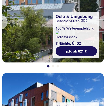
Oslo & Umgebung
Scandic Vulkan
Previous
100 % Weiterempfehlung
7 Nächte, Ü, DZ
p.P. ab 821 €