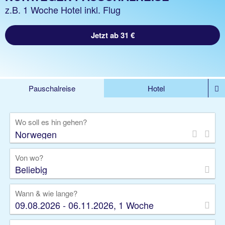
z.B. 1 Woche Hotel inkl. Flug
Jetzt ab 31 €
Pauschalreise
Hotel
%DEALS
Flug
Ferienwohnung
Mietwagen
Wo soll es hin gehen?
Rundreise
Kreuzfahrt
Ausflüge
Gruppenreise
Camper
Privattransfer
Von wo?
Beliebig
Wann & wie lange?
09.08.2026 - 06.11.2026, 1 Woche