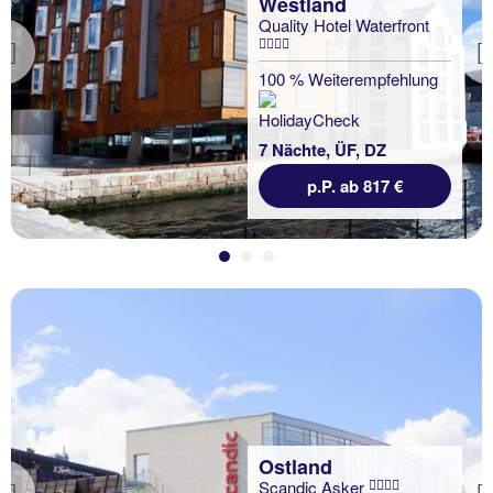
Westland
Quality Hotel Waterfront
Previous
100 % Weiterempfehlung
7 Nächte, ÜF, DZ
p.P. ab 817 €
Ostland
Scandic Asker