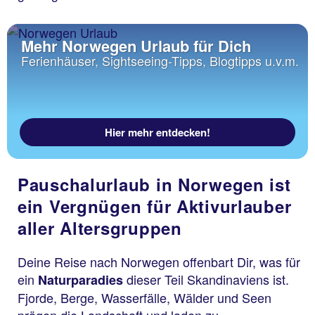
Mehr Norwegen Urlaub für Dich
Ferienhäuser, Sightseeing-Tipps, Blogtipps u.v.m.
Hier mehr entdecken!
Pauschalurlaub in Norwegen ist
ein Vergnügen für Aktivurlauber
aller Altersgruppen
Deine Reise nach Norwegen offenbart Dir, was für
ein
dieser Teil Skandinaviens ist.
Naturparadies
Fjorde, Berge, Wasserfälle, Wälder und Seen
prägen die Landschaft und laden zu