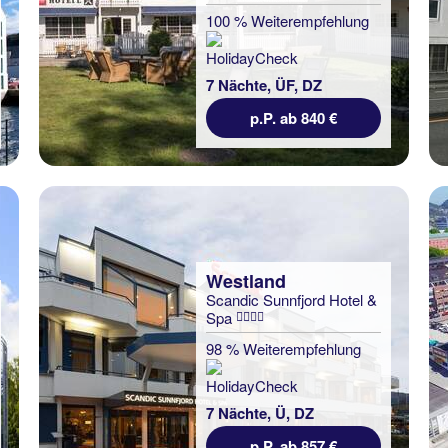
100 % Weiterempfehlung
7 Nächte, ÜF, DZ
p.P. ab 840 €
Westland
Scandic Sunnfjord Hotel &
Spa
98 % Weiterempfehlung
7 Nächte, Ü, DZ
p.P. ab 857 €