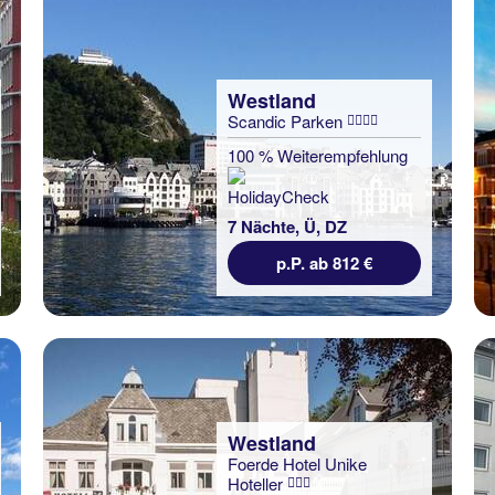
Westland
Scandic Parken
100 % Weiterempfehlung
7 Nächte, Ü, DZ
p.P. ab 812 €
Westland
Foerde Hotel Unike
Hoteller