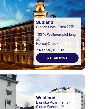
Südland
Clarion Hotel Ernst
100 % Weiterempfehlung
7 Nächte, ÜF, DZ
p.P. ab 815 €
Westland
Bjørvika Apartments -
Sirkus Renaa