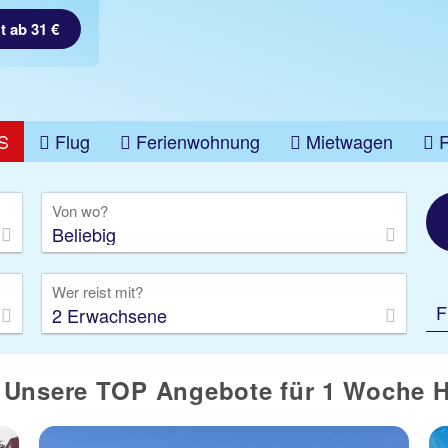
t ab 31 €
S
Flug
Ferienwohnung
Mietwagen
üge
Gruppenreise
Camper
Privattransfer
Von wo?
Beliebig
Wer reist mit?
F
2 Erwachsene
Unsere TOP Angebote für 1 Woche Ho