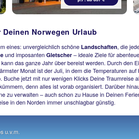
ür Deinen Norwegen Urlaub
em eines: unvergleichlich schöne
, die je
Landschaften
und imposanten
– ideale Ziele für abente
de
Gletscher
ann das ganze Jahr über bereist werden. Durch den Ein
rmster Monat ist der Juli, in dem die Temperaturen auf 
. Buche jetzt mit nur wenigen Klicks Deine Traumreise
kümmern, denn alles ist vorab organisiert. Darüber hinau
e zu verwalten – auch schon zu Hause in Deinen Ferien.
eise in den Norden immer unschlagbar günstig.
s u.v.m.