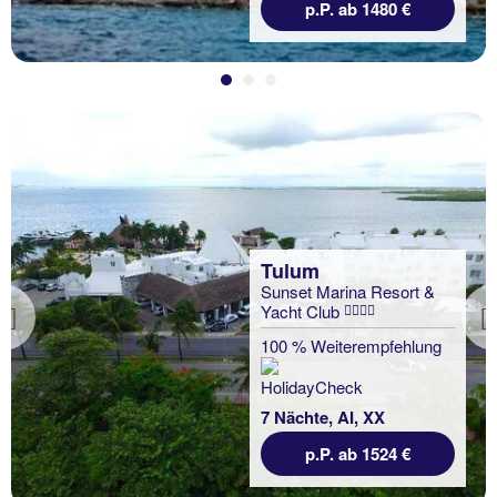
p.P. ab 1480 €
Tulum
Sunset Marina Resort &
Yacht Club
Previous
100 % Weiterempfehlung
7 Nächte, AI, XX
p.P. ab 1524 €