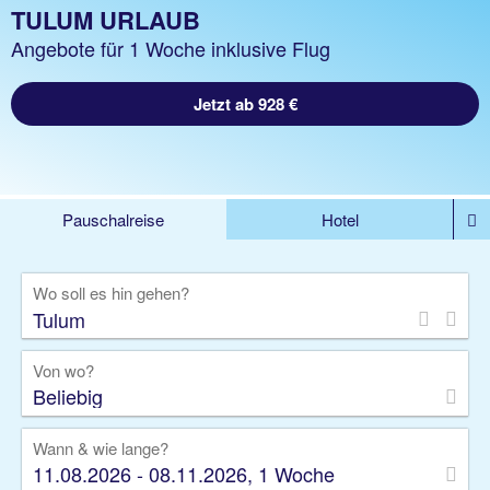
TULUM URLAUB
Angebote für 1 Woche inklusive Flug
Jetzt ab 928 €
Pauschalreise
Hotel
%DEALS
Flug
Ferienwohnung
Mietwagen
Wo soll es hin gehen?
Rundreise
Kreuzfahrt
Ausflüge
Gruppenreise
Camper
Privattransfer
Von wo?
Beliebig
Wann & wie lange?
11.08.2026 - 08.11.2026, 1 Woche