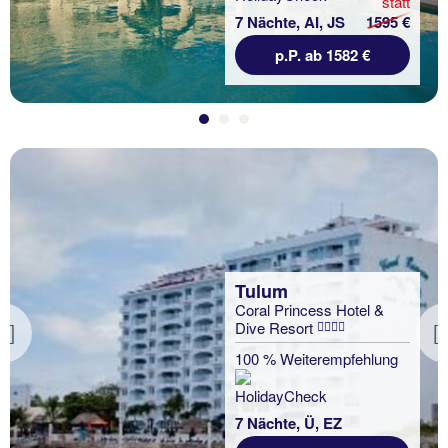
statt
7 Nächte, AI, JS
1595 €
p.P. ab 1582 €
Tulum
Coral Princess Hotel &
Dive Resort
Previous
100 % Weiterempfehlung
7 Nächte, Ü, EZ