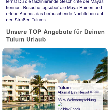
lernst Du die faszinierende Geschichte der Mayas
kennen. Besuche tagsüber die Maya-Ruinen und
erlebe Abends das berauschende Nachtleben auf
den Straßen Tulums.
Unsere TOP Angebote für Deinen
Tulum Urlaub
Tulum
Akumal Bay Resort
Previous
88 % Weiterempfehlung