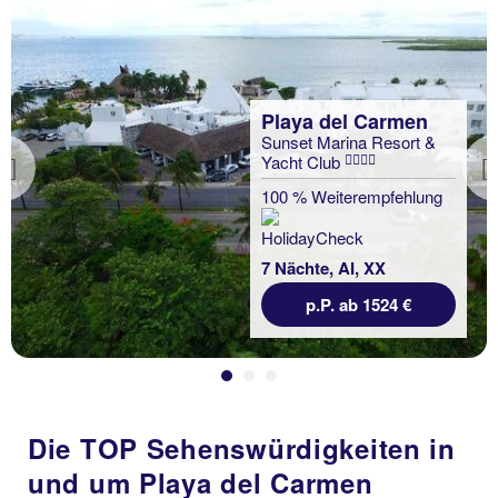
Playa del Carmen
Sunset Marina Resort &
Yacht Club
Previous
100 % Weiterempfehlung
7 Nächte, AI, XX
p.P. ab 1524 €
Die TOP Sehenswürdigkeiten in
und um Playa del Carmen