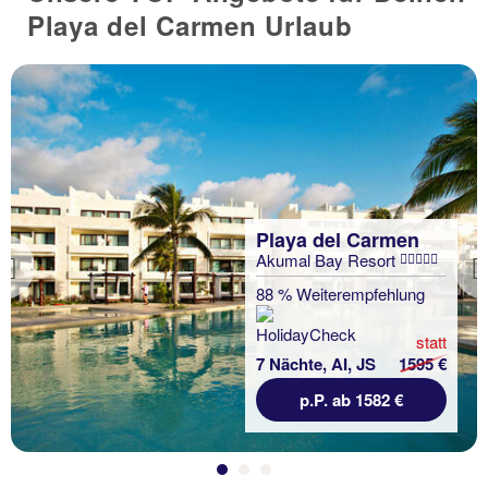
Playa del Carmen Urlaub
Playa del Carmen
Akumal Bay Resort
Previous
88 % Weiterempfehlung
statt
7 Nächte, AI, JS
1595 €
p.P. ab 1582 €