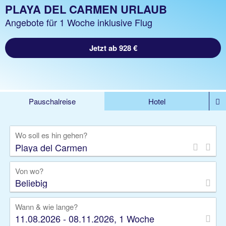
PLAYA DEL CARMEN URLAUB
Angebote für 1 Woche inklusive Flug
Jetzt ab 928 €
Pauschalreise
Hotel
%DEALS
Flug
Ferienwohnung
Mietwagen
Wo soll es hin gehen?
Rundreise
Kreuzfahrt
Ausflüge
Gruppenreise
Camper
Privattransfer
Von wo?
Beliebig
Wann & wie lange?
11.08.2026 - 08.11.2026, 1 Woche