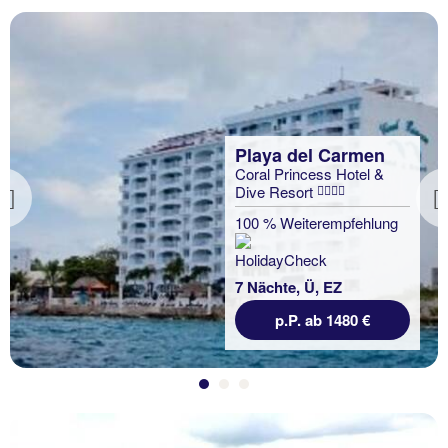
Playa del Carmen
Coral Princess Hotel &
Dive Resort
Previous
100 % Weiterempfehlung
7 Nächte, Ü, EZ
p.P. ab 1480 €