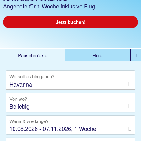
Angebote für 1 Woche inklusive Flug
Jetzt buchen!
Pauschalreise
Hotel
%DEALS
Flug
Ferienwohnung
Mietwagen
Wo soll es hin gehen?
Rundreise
Kreuzfahrt
Ausflüge
Gruppenreise
Camper
Privattransfer
Von wo?
Beliebig
Wann & wie lange?
10.08.2026 - 07.11.2026, 1 Woche