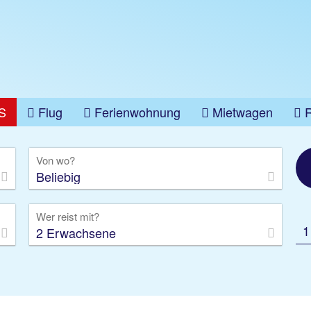
S
Flug
Ferienwohnung
Mietwagen
üge
Gruppenreise
Camper
Privattransfer
Von wo?
Beliebig
Wer reist mit?
1
2 Erwachsene