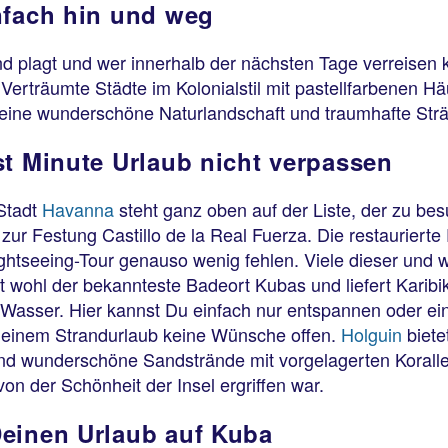
nfach hin und weg
plagt und wer innerhalb der nächsten Tage verreisen kan
erträumte Städte im Kolonialstil mit pastellfarbenen Hä
 eine wunderschöne Naturlandschaft und traumhafte Str
st Minute Urlaub nicht verpassen
Stadt
Havanna
steht ganz oben auf der Liste, der zu b
zur Festung Castillo de la Real Fuerza. Die restaurierte
ightseeing-Tour genauso wenig fehlen. Viele dieser und
t wohl der bekannteste Badeort Kubas und liefert Karibik
 Wasser. Hier kannst Du einfach nur entspannen oder ei
i einem Strandurlaub keine Wünsche offen.
Holguin
biete
 wunderschöne Sandstrände mit vorgelagerten Korallenri
on der Schönheit der Insel ergriffen war.
Deinen Urlaub auf Kuba