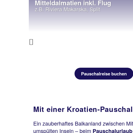
Mitteldalmatien inkl. Flug
z.B. Riviera Makarska, Split
Previous
uchen
Pauschalreise buchen
Mit einer Kroatien-Pauschal
Ein zauberhaftes Balkanland zwischen Mi
umspülten Inseln – beim
Pauschalurlaub 