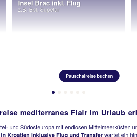
Insel Brac inkl. Flug
z.B. Bol, Supetar
Pauschalreise buchen
reise mediterranes Flair im Urlaub er
ttel- und Südosteuropa mit endlosen Mittelmeerküsten 
wartet ein hin
in Kroatien inklusive Flug und Transfer