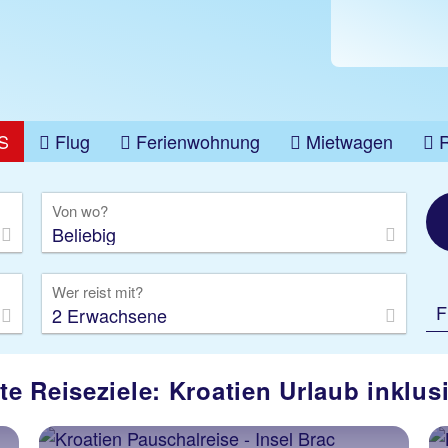
S
Flug
Ferienwohnung
Mietwagen
üge
Gruppenreise
Camper
Privattransfer
Von wo?
Beliebig
Wer reist mit?
F
2 Erwachsene
te Reiseziele: Kroatien Urlaub inklus