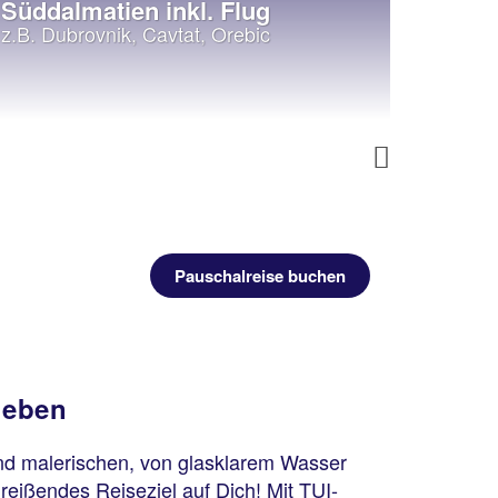
Süddalmatien inkl. Flug
Insel
z.B. Dubrovnik, Cavtat, Orebic
z.B. Hv
Next
Pauschalreise buchen
leben
und malerischen, von glasklarem Wasser
reißendes Reiseziel auf Dich! Mit TUI-