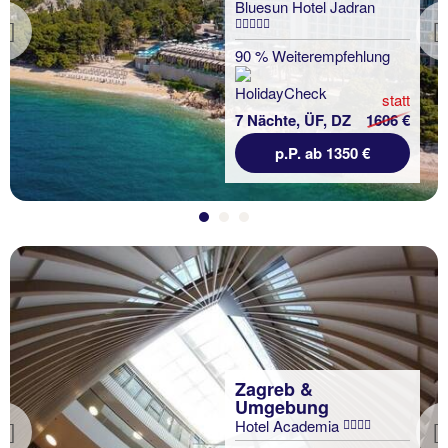
Bluesun Hotel Jadran
Previous
90 % Weiterempfehlung
statt
7 Nächte, ÜF, DZ
1606 €
p.P. ab 1350 €
Zagreb &
Umgebung
Hotel Academia