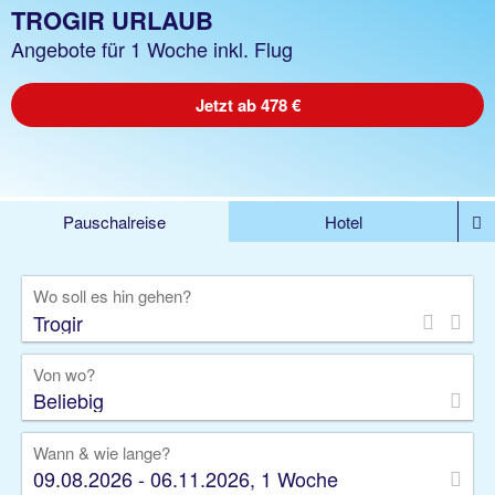
TROGIR URLAUB
Angebote für 1 Woche inkl. Flug
Jetzt ab 478 €
Pauschalreise
Hotel
%DEALS
Flug
Ferienwohnung
Mietwagen
Wo soll es hin gehen?
Rundreise
Kreuzfahrt
Ausflüge
Gruppenreise
Camper
Privattransfer
Von wo?
Beliebig
Wann & wie lange?
09.08.2026 - 06.11.2026, 1 Woche