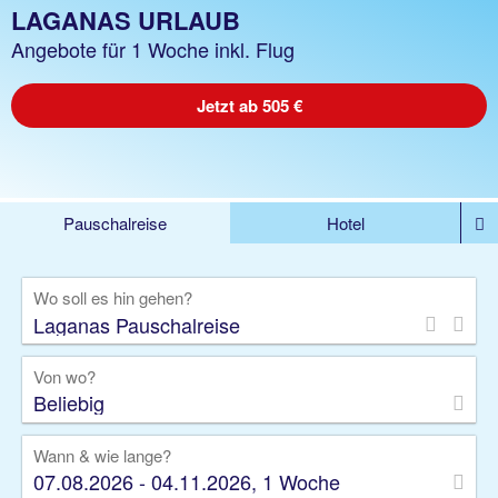
LAGANAS URLAUB
Angebote für 1 Woche inkl. Flug
Jetzt ab 505 €
Pauschalreise
Hotel
%DEALS
Flug
Ferienwohnung
Mietwagen
Wo soll es hin gehen?
Rundreise
Kreuzfahrt
Ausflüge
Gruppenreise
Camper
Privattransfer
Von wo?
Beliebig
Wann & wie lange?
07.08.2026 - 04.11.2026, 1 Woche