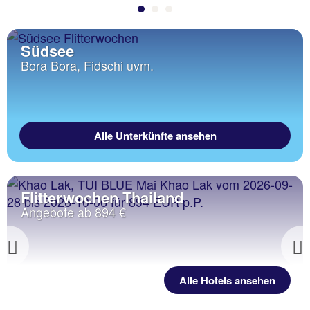
Südsee
Bora Bora, Fidschi uvm.
Alle Unterkünfte ansehen
Flitterwochen Thailand
Angebote ab 894 €
Previous
Alle Hotels ansehen