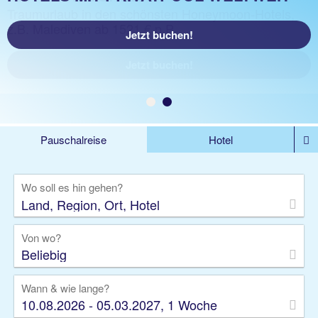
Traumurlaub in den schönsten Honeymoon-Hotels,
z.B. Malediven ab 1521 € p.P.
Jetzt buchen!
Jetzt buchen!
Pauschalreise
Hotel
%DEALS
Flug
Ferienwohnung
Mietwagen
Wo soll es hin gehen?
Rundreise
Kreuzfahrt
Ausflüge
Gruppenreise
Camper
Privattransfer
Von wo?
Beliebig
Wann & wie lange?
10.08.2026 - 05.03.2027, 1 Woche