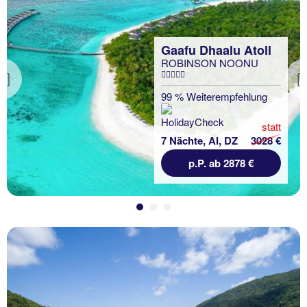
Gaafu Dhaalu Atoll
ROBINSON NOONU
Previous
99 % Weiterempfehlung
statt
7 Nächte, AI, DZ
3028 €
p.P. ab 2878 €