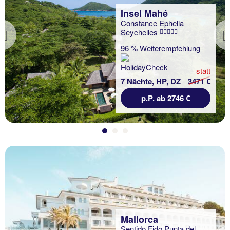
Insel Mahé
Constance Ephelia
Seychelles
Previous
96 % Weiterempfehlung
statt
7 Nächte, HP, DZ
3471 €
p.P. ab 2746 €
Mallorca
Sentido Fido Punta del