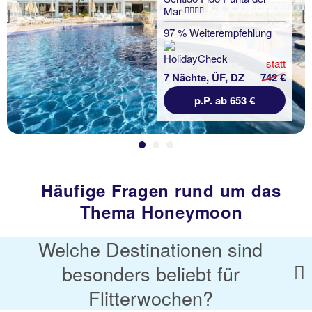
Mar
Previous
97 % Weiterempfehlung
statt
7 Nächte, ÜF, DZ
742 €
p.P. ab 653 €
Häufige Fragen rund um das
Thema Honeymoon
Welche Destinationen sind
besonders beliebt für
Flitterwochen?