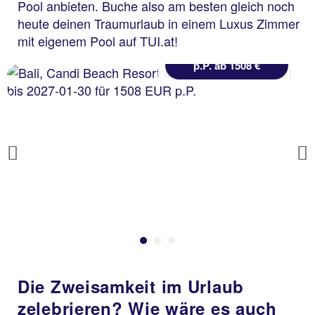
Pool anbieten. Buche also am besten gleich noch
heute deinen Traumurlaub in einem Luxus Zimmer
statt
mit eigenem Pool auf TUI.at!
7 Nächte, ÜF, Su
1805 €
p.P. ab 1508 €
Previous
Die Zweisamkeit im Urlaub
zelebrieren? Wie wäre es auch