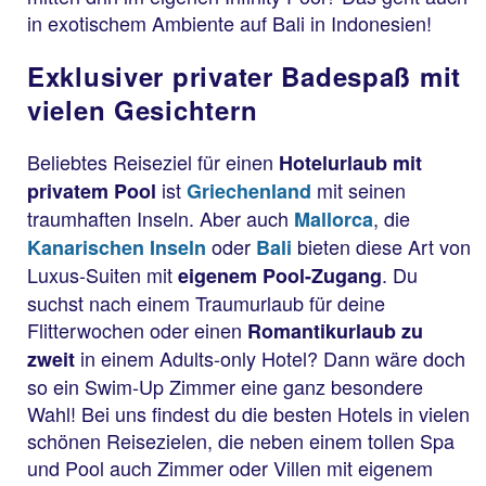
in exotischem Ambiente auf Bali in Indonesien!
Exklusiver privater Badespaß mit
vielen Gesichtern
Beliebtes Reiseziel für einen
Hotelurlaub mit
ist
mit seinen
privatem Pool
Griechenland
traumhaften Inseln. Aber auch
, die
Mallorca
oder
bieten diese Art von
Kanarischen Inseln
Bali
Luxus-Suiten mit
. Du
eigenem Pool-Zugang
suchst nach einem Traumurlaub für deine
Flitterwochen oder einen
Romantikurlaub zu
in einem Adults-only Hotel? Dann wäre doch
zweit
so ein Swim-Up Zimmer eine ganz besondere
Bali
Wahl! Bei uns findest du die besten Hotels in vielen
Candi Beach Resort &
schönen Reisezielen, die neben einem tollen Spa
Spa
und Pool auch Zimmer oder Villen mit eigenem
94 % Weiterempfehlung