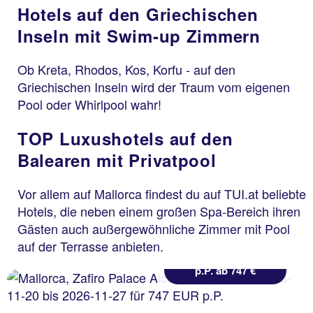
Hotels auf den Griechischen
Inseln mit Swim-up Zimmern
Ob Kreta, Rhodos, Kos, Korfu - auf den
Griechischen Inseln wird der Traum vom eigenen
Pool oder Whirlpool wahr!
TOP Luxushotels auf den
Mallorca
Balearen mit Privatpool
Zafiro Palace Alcudia &
Spa
Vor allem auf Mallorca findest du auf TUI.at beliebte
87 % Weiterempfehlung
Hotels, die neben einem großen Spa-Bereich ihren
Gästen auch außergewöhnliche Zimmer mit Pool
statt
auf der Terrasse anbieten.
7 Nächte, ÜF, JS
878 €
p.P. ab 747 €