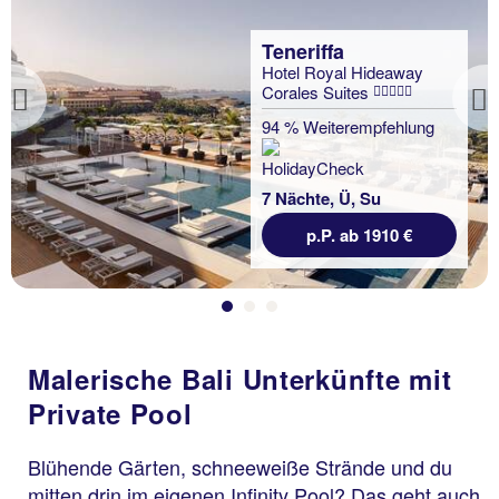
Teneriffa
Hotel Royal Hideaway
Corales Suites
Previous
94 % Weiterempfehlung
7 Nächte, Ü, Su
p.P. ab 1910 €
Malerische Bali Unterkünfte mit
Private Pool
Blühende Gärten, schneeweiße Strände und du
mitten drin im eigenen Infinity Pool? Das geht auch