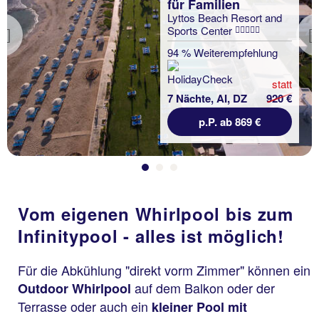
für Familien
Lyttos Beach Resort and
Sports Center
Previous
94 % Weiterempfehlung
statt
7 Nächte, AI, DZ
920 €
p.P. ab 869 €
Vom eigenen Whirlpool bis zum
Infinitypool - alles ist möglich!
Für die Abkühlung "direkt vorm Zimmer" können ein
auf dem Balkon oder der
Outdoor Whirlpool
Terrasse oder auch ein
kleiner Pool mit