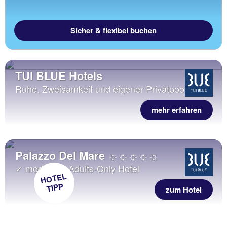
Sicher & flexibel buchen
TUI BLUE Hotels
Ruhe, Zweisamkeit und eigener Privatpool
mehr erfahren
Palazzo Del Mare ☼☼☼☼☼
✓ modernes Adults-Only Hotel
HOTEL
TIPP
zum Hotel