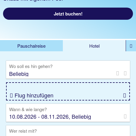
Jetzt buchen!
Pauschalreise
Hotel
%DEALS
Flug
Ferienwohnung
Mietwagen
Wo soll es hin gehen?
Rundreise
Kreuzfahrt
Ausflüge
Gruppenreise
Camper
Privattransfer
Flug hinzufügen
Wann & wie lange?
10.08.2026 - 08.11.2026, Beliebig
Wer reist mit?