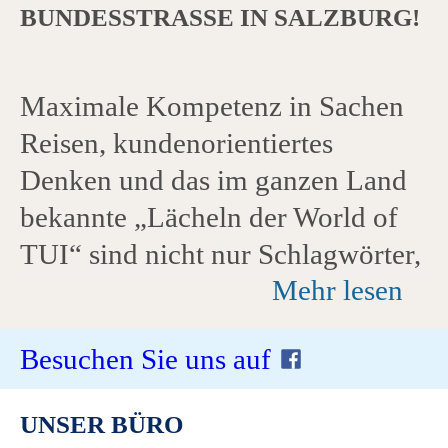
BUNDESSTRASSE IN SALZBURG!
Maximale Kompetenz in Sachen
Reisen, kundenorientiertes
Denken und das im ganzen Land
bekannte „Lächeln der World of
TUI“ sind nicht nur Schlagwörter,
Mehr lesen
sondern werden von allen TUI
Mitarbeiter:innen gelebt. Durch
Besuchen Sie uns auf
eigene Reisen kennen die
engagierten Mitarbeiter:innen
UNSER BÜRO
viele Destinationen weltweit und