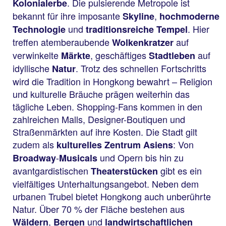
. Die pulsierende Metropole ist
Kolonialerbe
bekannt für ihre imposante
,
Skyline
hochmoderne
und
. Hier
Technologie
traditionsreiche Tempel
treffen atemberaubende
auf
Wolkenkratzer
verwinkelte
, geschäftiges
auf
Märkte
Stadtleben
idyllische
. Trotz des schnellen Fortschritts
Natur
wird die Tradition in Hongkong bewahrt – Religion
und kulturelle Bräuche prägen weiterhin das
tägliche Leben. Shopping-Fans kommen in den
zahlreichen Malls, Designer-Boutiquen und
Straßenmärkten auf ihre Kosten. Die Stadt gilt
zudem als
: Von
kulturelles Zentrum Asiens
-
und Opern bis hin zu
Broadway
Musicals
avantgardistischen
gibt es ein
Theaterstücken
vielfältiges Unterhaltungsangebot. Neben dem
urbanen Trubel bietet Hongkong auch unberührte
Natur. Über 70 % der Fläche bestehen aus
,
und
Wäldern
Bergen
landwirtschaftlichen