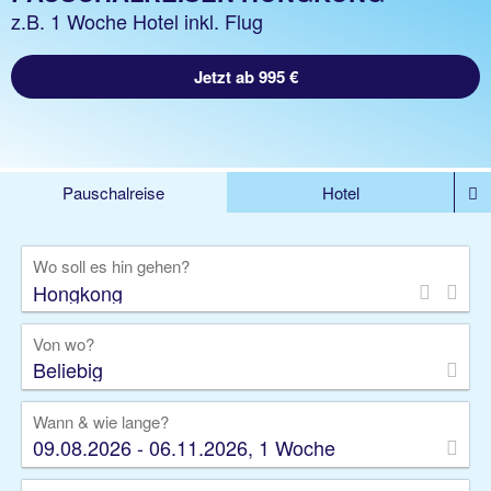
z.B. 1 Woche Hotel inkl. Flug
Jetzt ab 995 €
Pauschalreise
Hotel
%DEALS
Flug
Ferienwohnung
Mietwagen
Wo soll es hin gehen?
Rundreise
Kreuzfahrt
Ausflüge
Gruppenreise
Camper
Privattransfer
Von wo?
Beliebig
Wann & wie lange?
09.08.2026 - 06.11.2026, 1 Woche