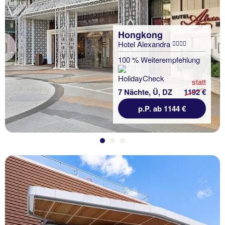
Hongkong
Hotel Alexandra
Previous
100 % Weiterempfehlung
statt
7 Nächte, Ü, DZ
1192 €
p.P. ab 1144 €