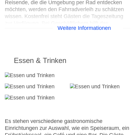
Reisende, die die Umgebung per Rad entdecken
möchten, werden den Fahrradverleih zu schätzen
wissen. Kostenfrei steht Gästen die Tageszeitung
zur Verfügung. Bei Geschäftlichem hilft das
Weitere Informationen
Business-Center gerne weiter und bietet ein
Faxgerät an.
24h Rezeption
Parkplatz
Essen & Trinken
Check-in von: 15:00:00
Check-out bis: 12:00:00
Konferenzraum
Garage
Garten: ohne Gebühr
Hoteleröffnung: 2008
Hotelsafe
WLAN/WiFi im Hotel
Lift
Es stehen verschiedene gastronomische
Anzahl der Konferenzräume: 1
Einrichtungen zur Auswahl, wie ein Speiseraum, ein
Anzahl der Aufzüge: 1