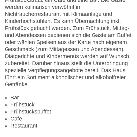
Frühstückssaal, ein Café und eine Bar. Die Gäste
Haustiere: gegen Gebühr
werden kulinarisch verwöhnt im
Zimmerservice
Nichtraucherrestaurant mit Klimaanlage und
Sonnenterrasse
Kinderhochstühlen. Es kann Übernachtung inkl.
Gesamtanzahl der Stockwerke: 76
Frühstück gebucht werden. Zum Frühstück, Mittag-
Gesamtanzahl der Zimmer: 392
und Abendessen bedienen sich die Gäste am Buffet
Pools:Beheizter Außenpool, Outdoor Pool,
oder wählen Speisen aus der Karte nach eigenem
Sonnenschirme am Pool, Liegen am Pool
Geschmack (zum Mittagessen und Abendessen).
Zahlungsarten: American Express, Diners Club,
Diätgerichte und Kindermenüs werden auf Wunsch
Mastercard, Visa
zubereitet. Darüber hinaus stellt die Unterbringung
Landeskategorie: 5 Sterne
spezielle Verpflegungsangebote bereit. Das Haus
führt ein Sortiment alkoholischer und alkoholfreier
Getränke.
Bar
Frühstück
Frühstücksbuffet
Cafe
Restaurant