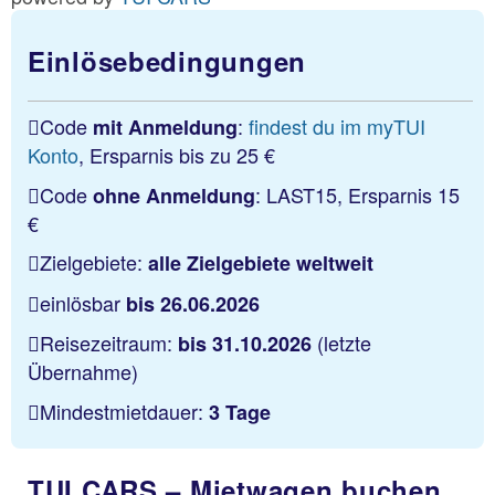
Einlösebedingungen
Code
:
findest du im myTUI
mit Anmeldung
Konto
, Ersparnis bis zu 25 €
Code
: LAST15, Ersparnis 15
ohne Anmeldung
€
Zielgebiete:
alle Zielgebiete weltweit
einlösbar
bis 26.06.2026
Reisezeitraum:
(letzte
bis 31.10.2026
Übernahme)
Mindestmietdauer:
3 Tage
TUI CARS – Mietwagen buchen