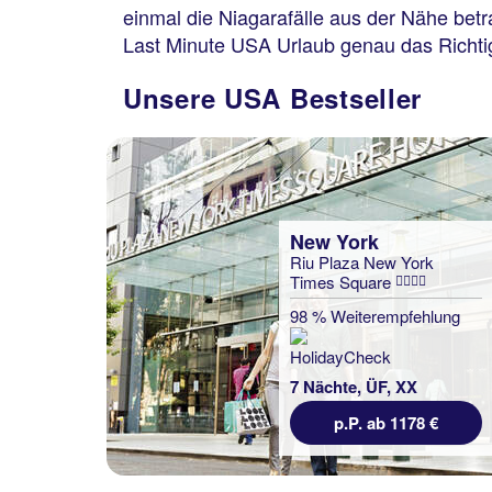
einmal die Niagarafälle aus der Nähe bet
Last Minute USA Urlaub genau das Richtig
Unsere USA Bestseller
New York
Riu Plaza New York
Times Square
98 % Weiterempfehlung
7 Nächte, ÜF, XX
p.P. ab 1178 €