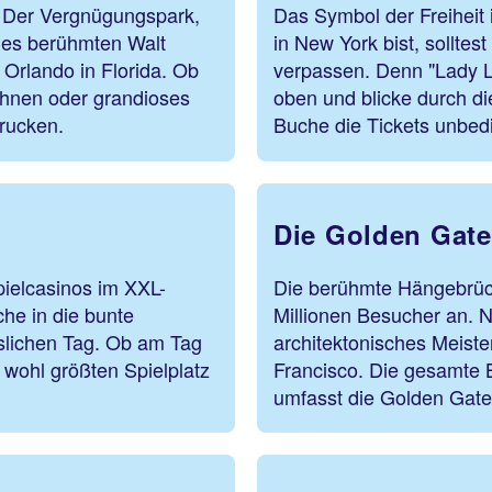
. Der Vergnügungspark,
Das Symbol der Freiheit 
des berühmten Walt
in New York bist, solltes
 Orlando in Florida. Ob
verpassen. Denn "Lady L
ahnen oder grandioses
oben und blicke durch di
rucken.
Buche die Tickets unbed
Die Golden Gate
ielcasinos im XXL-
Die berühmte Hängebrück
he in die bunte
Millionen Besucher an. N
sslichen Tag. Ob am Tag
architektonisches Meist
 wohl größten Spielplatz
Francisco. Die gesamte 
umfasst die Golden Gat