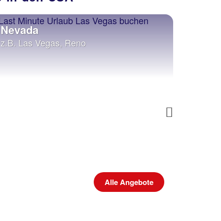
Nevada
Kalif
z.B. Las Vegas, Reno
z.B. L
Diego
Next
Alle Angebote