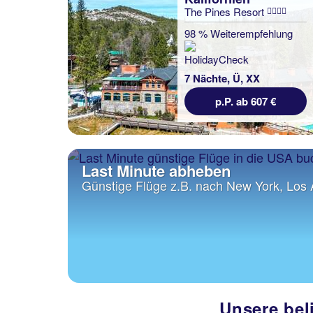
The Pines Resort
98 % Weiterempfehlung
7 Nächte, Ü, XX
p.P. ab 607 €
Last Minute abheben
Günstige Flüge z.B. nach New York, Los
Unsere bel