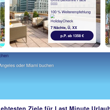
100 % Weiterempfehlung
7 Nächte, Ü, XX
p.P. ab 1358 €
 Angeles oder Miami buchen
iebtesten Ziele für Last Minute Urla