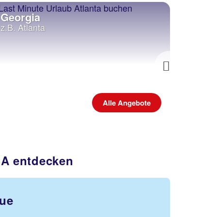
Georgia
Maui/
z.B. Atlanta
Next
Alle Angebote
SA entdecken
tue