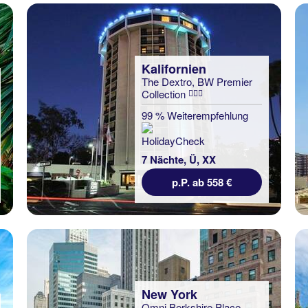
Kalifornien
The Dextro, BW Premier
Collection
99 % Weiterempfehlung
7 Nächte, Ü, XX
p.P. ab 558 €
New York
Omni Berkshire Place