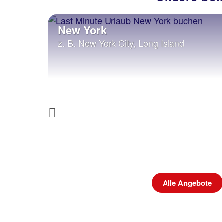
New York
 San
z. B. New York City, Long Island
Previous
ebote
Alle Angebote