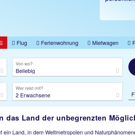
S
Flug
Ferienwohnung
Mietwagen
üge
Gruppenreise
Camper
Privattransfer
Von wo?
Beliebig
Wer reist mit?
F
2 Erwachsene
in das Land der unbegrenzten Möglic
f ein Land, in dem Weltmetropolen und Naturphänomene