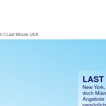
ub
Last Minute USA
LAST
New York,
doch Miam
Angebote 
persönlich