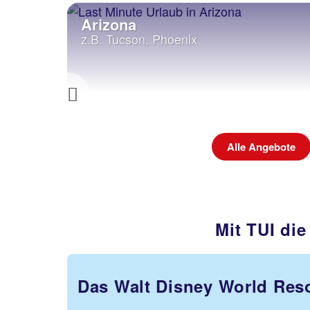
Arizona
z.B. Tucson, Phoenix
Previous
ebote
Alle Angebote
Mit TUI di
Das Walt Disney World Res