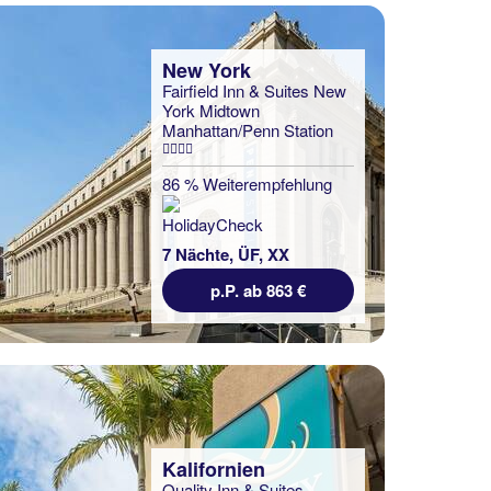
New York
Fairfield Inn & Suites New
York Midtown
Manhattan/Penn Station
86 % Weiterempfehlung
7 Nächte, ÜF, XX
p.P. ab 863 €
Kalifornien
Quality Inn & Suites