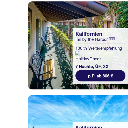
Kalifornien
Inn by the Harbor
100 % Weiterempfehlung
7 Nächte, ÜF, XX
p.P. ab 806 €
Kalifornien