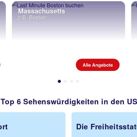
Massachusetts
z.B. Boston
Alle Angebote
e Top 6 Sehenswürdigkeiten in den U
ort
Die Freiheitssta