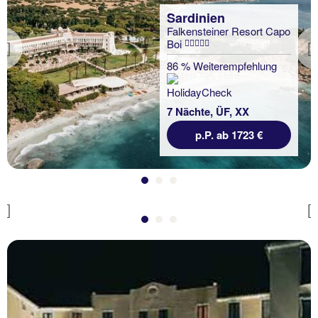
Sardinien
Falkensteiner Resort Capo
Boi
Sardinien
Previous
Hotel Rurale Orti di Nora
86 % Weiterempfehlung
100 % Weiterempfehlung
7 Nächte, ÜF, XX
p.P. ab 1723 €
7 Nächte, ÜF, XX
p.P. ab 621 €
Previous