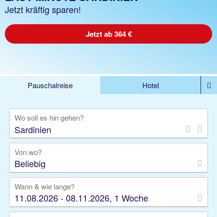
Jetzt kräftig sparen!
Jetzt ab 364 €
Pauschalreise
Hotel
%DEALS
Flug
Ferienwohnung
Mietwagen
Wo soll es hin gehen?
Rundreise
Kreuzfahrt
Ausflüge
Gruppenreise
Camper
Privattransfer
Von wo?
Beliebig
Wann & wie lange?
11.08.2026 - 08.11.2026, 1 Woche