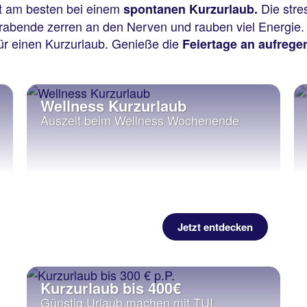
ht am besten bei einem
Die stre
spontanen Kurzurlaub.
erabende zerren an den Nerven und rauben viel Energie.
ür einen Kurzurlaub. Genieße die
Feiertage an aufrege
Wellness Kurzurlaub
Auszeit beim Wellness Wochenende
Jetzt entdecken
Kurzurlaub bis 400€
Günstig Urlaub machen mit TUI