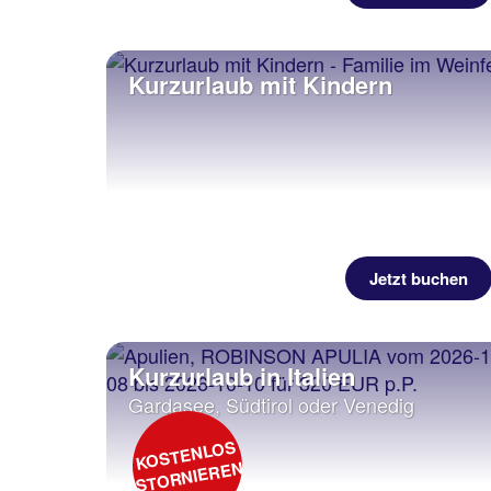
Kurzurlaub mit Kindern
Jetzt buchen
Kurzurlaub in Italien
Gardasee, Südtirol oder Venedig
KOSTENLOS
STORNIEREN