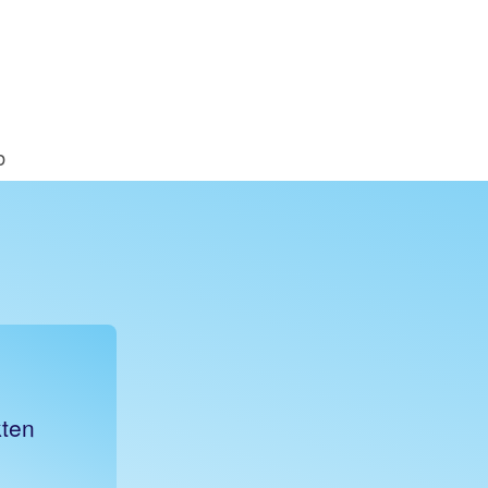
b
kten