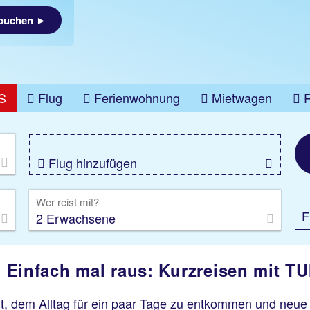
 buchen ►
S
Flug
Ferienwohnung
Mietwagen
üge
Gruppenreise
Camper
Privattransfer
Flug hinzufügen
Wer reist mit?
F
2 Erwachsene
Einfach mal raus: Kurzreisen mit TU
eit, dem Alltag für ein paar Tage zu entkommen und neue