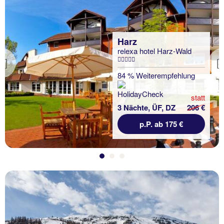
Harz
relexa hotel Harz-Wald
Previous
84 % Weiterempfehlung
statt
3 Nächte, ÜF, DZ
206 €
p.P. ab 175 €