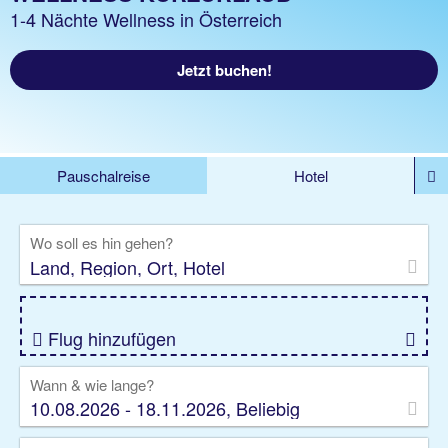
1-4 Nächte Wellness in Österreich
Jetzt buchen!
Pauschalreise
Hotel
%DEALS
Flug
Ferienwohnung
Mietwagen
Wo soll es hin gehen?
Rundreise
Kreuzfahrt
Ausflüge
Gruppenreise
Camper
Privattransfer
Flug hinzufügen
Wann & wie lange?
10.08.2026 - 18.11.2026, Beliebig