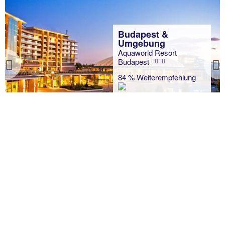
Budapest &
Umgebung
Aquaworld Resort
Budapest
Previous
84 % Weiterempfehlung
Zu
3 Nächte, HP, DZ
Sei
p.P. ab 398 €
Wellness Kurztrips nach
Deutschland