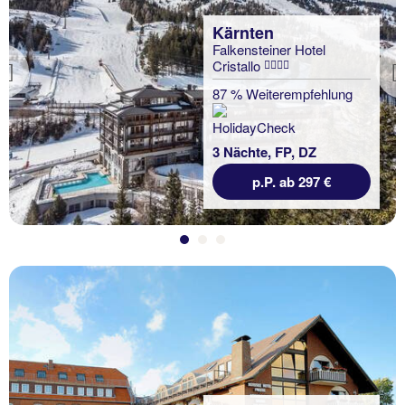
Kärnten
Falkensteiner Hotel
Cristallo
Previous
87 % Weiterempfehlung
3 Nächte, FP, DZ
p.P. ab 297 €