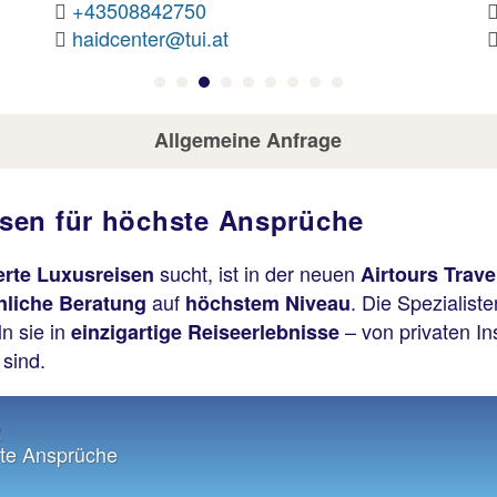
+43508842540
boznerplatz@tui.at
Allgemeine Anfrage
sen für höchste Ansprüche
sucht, ist in der neuen
rte Luxusreisen
Airtours Trave
auf
. Die Spezialist
nliche Beratung
höchstem Niveau
n sie in
– von privaten Ins
einzigartige Reiseerlebnisse
 sind.
z
ste Ansprüche