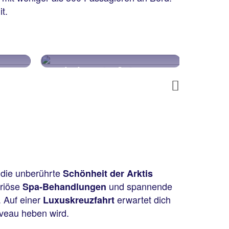
t.
e
kleinere Schiffe
lu
Next
 die unberührte
Schönheit der Arktis
uriöse
und spannende
Spa-Behandlungen
 Auf einer
erwartet dich
Luxuskreuzfahrt
iveau heben wird.