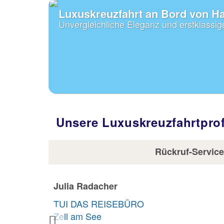
Luxuskreuzfahrt an Bord von H
Unvergleichliche Eleganz und erstklassig
Unsere Luxuskreuzfahrtprof
Rückruf-Service
Silke Hofer
TUI DAS REISEBÜRO
Haid