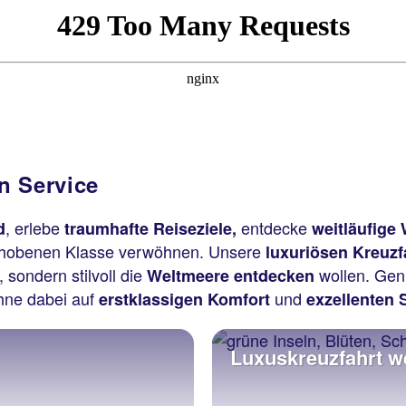
n Service
, erlebe
entdecke
d
traumhafte Reiseziele,
weitläufige
ehobenen Klasse verwöhnen. Unsere
luxuriösen Kreuzf
 sondern stilvoll die
wollen. Geni
Weltmeere entdecken
ohne dabei auf
und
erstklassigen Komfort
exzellenten 
Luxuskreuzfahrt we