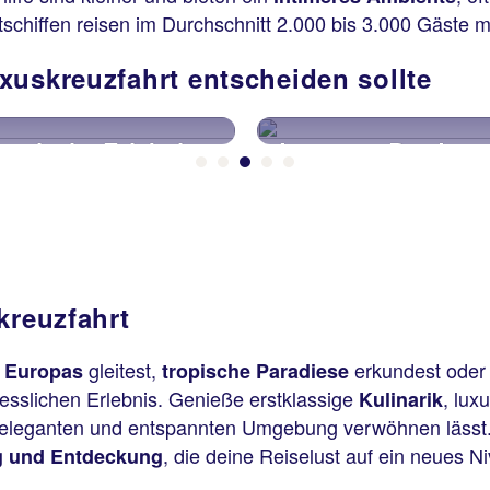
schiffen reisen im Durchschnitt 2.000 bis 3.000 Gäste mi
xuskreuzfahrt entscheiden sollte
Luxus an Bord
unbekannte Ort
kreuzfahrt
gleitest,
erkundest oder
e Europas
tropische Paradiese
gesslichen Erlebnis. Genieße erstklassige
, lux
Kulinarik
r eleganten und entspannten Umgebung verwöhnen lässt.
, die deine Reiselust auf ein neues N
g und Entdeckung