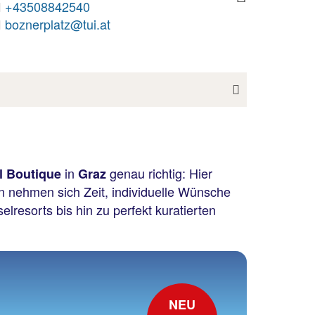
Next
+43508842270
osterwitzgasse@tui.at
in
genau richtig: Hier
l Boutique
Graz
en nehmen sich Zeit, individuelle Wünsche
elresorts bis hin zu perfekt kuratierten
NEU