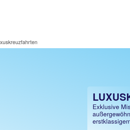
xuskreuzfahrten
LUXUS
Exklusive Mi
außergewöhnl
erstklassige