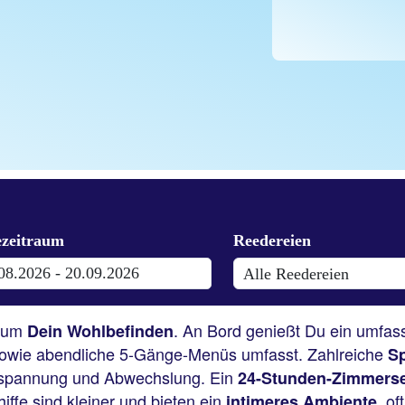
s um
. An Bord genießt Du ein umfa
Dein Wohlbefinden
owie abendliche 5-Gänge-Menüs umfasst. Zahlreiche
Sp
tspannung und Abwechslung. Ein
24-Stunden-Zimmerse
iffe sind kleiner und bieten ein
, o
intimeres Ambiente