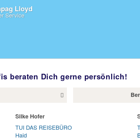
apag Lloyd
er Service
is beraten Dich gerne persönlich!
Ber
Stephanie Neuner
TUI DAS REISEBÜRO
Bozner Platz