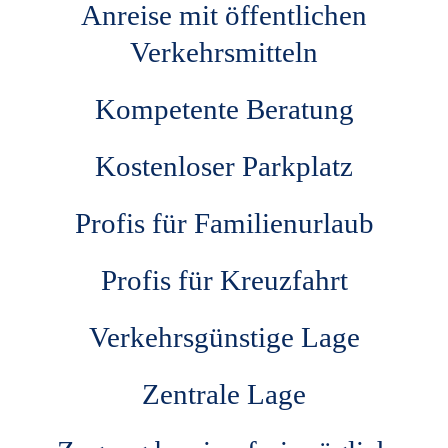
für Sie parat. Kommen Sie vorbei
Anreise mit öffentlichen
und genießen Sie mit TUI die
Verkehrsmitteln
schönste Zeit des Jahres! Aktion:
Kompetente Beratung
Bei Neubuchung einer Reise im
Buchungszeitraum von 10.07. bis
Kostenloser Parkplatz
31.08.2026 für den Reisezeitraum
Profis für Familienurlaub
10.07. bis 30.09.2026 in einer TUI
Das Reisebüro Filiale in
Profis für Kreuzfahrt
Österreich erhalten Kund:innen
einen 100 € Gutschein für ihre
Verkehrsgünstige Lage
nächste Reise sowie einen 100 €
Zentrale Lage
Gutschein für eine/n Freund:in.
Limitiertes Kontingent.