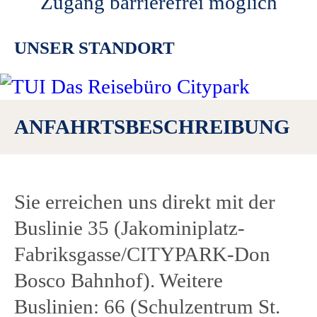
Zugang barrierefrei möglich
Verlängerung der Aktion möglich.
UNSER STANDORT
Einlösebedingungen: siehe
Gutscheine.
ANFAHRTSBESCHREIBUNG
Sie erreichen uns direkt mit der
Buslinie 35 (Jakominiplatz-
Fabriksgasse/CITYPARK-Don
Bosco Bahnhof). Weitere
Buslinien: 66 (Schulzentrum St.