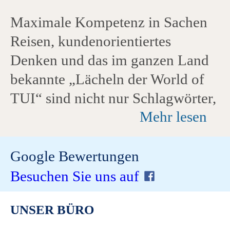
Maximale Kompetenz in Sachen
Reisen, kundenorientiertes
Denken und das im ganzen Land
bekannte „Lächeln der World of
TUI“ sind nicht nur Schlagwörter,
Mehr lesen
sondern werden von allen TUI
Mitarbeiter:innen gelebt. Durch
eigene Reisen kennen die
Google Bewertungen
engagierten Mitarbeiter:innen
Besuchen Sie uns auf
viele Destinationen weltweit und
UNSER BÜRO
haben immer einen Geheimtipp