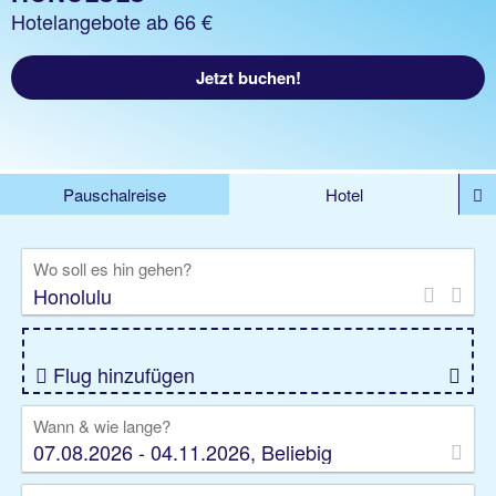
Hotelangebote ab 66 €
Jetzt buchen!
Pauschalreise
Hotel
%DEALS
Flug
Ferienwohnung
Mietwagen
Wo soll es hin gehen?
Rundreise
Kreuzfahrt
Ausflüge
Gruppenreise
Camper
Privattransfer
Flug hinzufügen
Wann & wie lange?
07.08.2026 - 04.11.2026, Beliebig