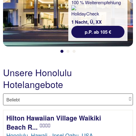
100 % Weiterempfehlung
1 Nacht, Ü, XX
p.P. ab 105 €
Unsere Honolulu
Hotelangebote
Hilton Hawaiian Village Waikiki
Beach R...
Honolulu, Hawaii - Insel Oahu, USA