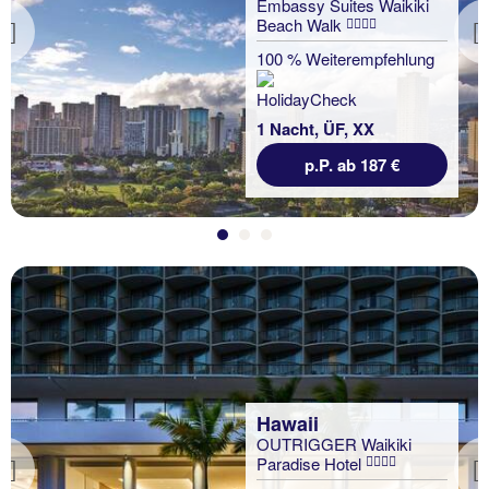
Embassy Suites Waikiki
Beach Walk
Previous
100 % Weiterempfehlung
1 Nacht, ÜF, XX
p.P. ab 187 €
Hawaii
OUTRIGGER Waikiki
Paradise Hotel
Previous