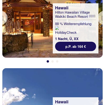
Hawaii
Hilton Hawaiian Village
Waikiki Beach Resort
Previous
88 % Weiterempfehlung
1 Nacht, Ü, XX
p.P. ab 164 €
Hawaii