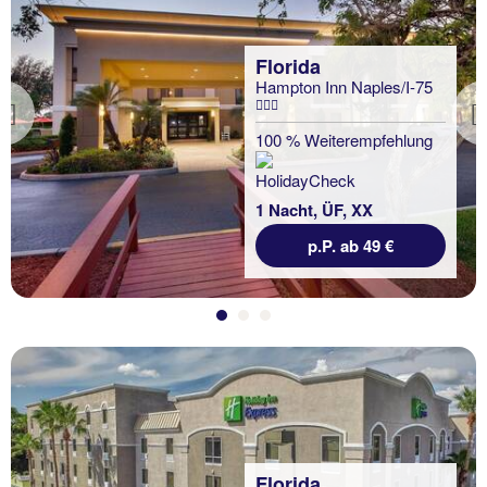
Florida
Hampton Inn Naples/I-75
Previous
100 % Weiterempfehlung
1 Nacht, ÜF, XX
p.P. ab 49 €
Florida