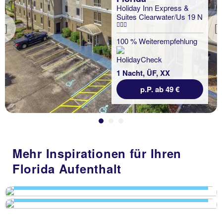
Holiday Inn Express &
Suites Clearwater/Us 19 N
Previous
100 % Weiterempfehlung
1 Nacht, ÜF, XX
p.P. ab 49 €
Florida Rundreisen
Mehr Inspirationen für Ihren
BUSRUNDREISEN -
Florida Aufenthalt
Florida Urlaub
MIETWAGENRUNDREISEN
MACHEN SIE URLAUB MIT TUI