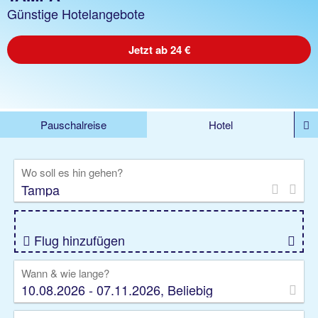
Günstige Hotelangebote
Jetzt ab 24 €
Pauschalreise
Hotel
%DEALS
Flug
Ferienwohnung
Mietwagen
Wo soll es hin gehen?
Rundreise
Kreuzfahrt
Ausflüge
Gruppenreise
Camper
Privattransfer
Flug hinzufügen
Wann & wie lange?
10.08.2026 - 07.11.2026, Beliebig