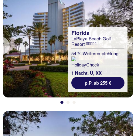
Florida
LaPlaya Beach Golf
Resort
Previous
54 % Weiterempfehlung
1 Nacht, Ü, XX
p.P. ab 255 €