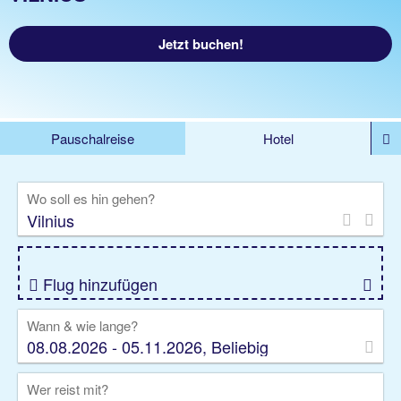
Jetzt buchen!
Pauschalreise
Hotel
%DEALS
Flug
Ferienwohnung
Mietwagen
Wo soll es hin gehen?
Rundreise
Kreuzfahrt
Ausflüge
Gruppenreise
Camper
Privattransfer
Flug hinzufügen
Wann & wie lange?
08.08.2026 - 05.11.2026, Beliebig
Wer reist mit?