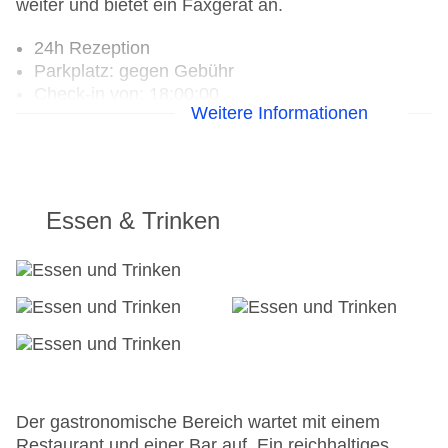
weiter und bietet ein Faxgerät an.
24h Rezeption
Parkplatz: gegen Gebühr
Check-in von: 18:00:00
Weitere Informationen
Check-out bis: 11:00:00
Konferenzraum
Garage: gegen Gebühr
Hotelsafe
WLAN/WiFi im Hotel
Essen & Trinken
Lift
Anzahl der Aufzüge: 1
Haustiere: gegen Gebühr
Zimmerservice
Gesamtanzahl der Zimmer: 12
Landeskategorie: 4 Sterne
Der gastronomische Bereich wartet mit einem
Restaurant und einer Bar auf. Ein reichhaltiges