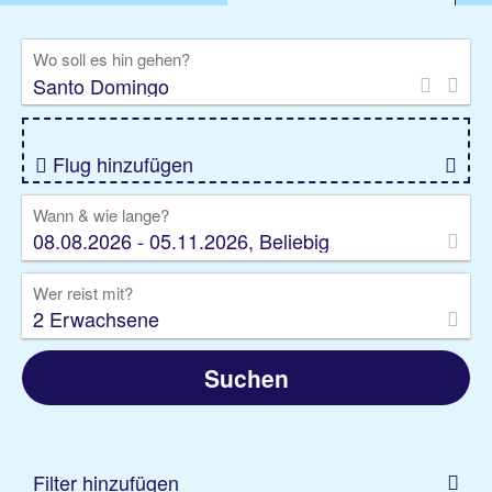
%DEALS
Flug
Ferienwohnung
Mietwagen
Wo soll es hin gehen?
Rundreise
Kreuzfahrt
Ausflüge
Gruppenreise
Camper
Privattransfer
Flug hinzufügen
Wann & wie lange?
08.08.2026 - 05.11.2026, Beliebig
Wer reist mit?
2 Erwachsene
Suchen
Filter hinzufügen