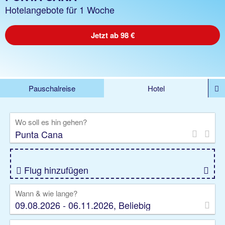
Hotelangebote für 1 Woche
Jetzt ab 98 €
Pauschalreise
Hotel
%DEALS
Flug
Ferienwohnung
Mietwagen
Wo soll es hin gehen?
Rundreise
Kreuzfahrt
Ausflüge
Gruppenreise
Camper
Privattransfer
Flug hinzufügen
Wann & wie lange?
09.08.2026 - 06.11.2026, Beliebig