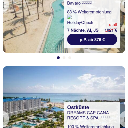
Bavaro
Previous
88 % Weiterempfehlung
statt
7 Nächte, AI, JS
1021 €
p.P. ab 876 €
Ostküste
DREAMS CAP CANA
RESORT & SPA
Previous
100 % Weiterempfehlung