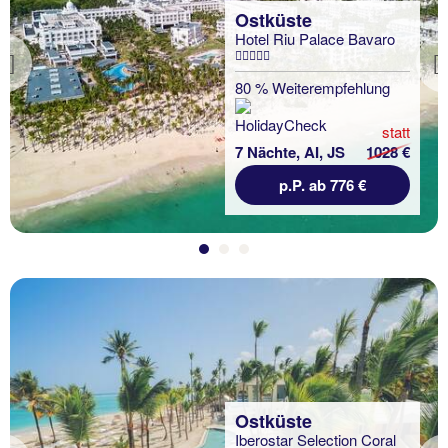
Ostküste
Hotel Riu Palace Bavaro
Previous
80 % Weiterempfehlung
statt
7 Nächte, AI, JS
1028 €
p.P. ab 776 €
Ostküste
Iberostar Selection Coral