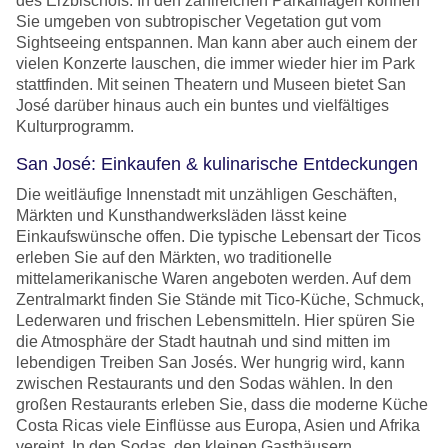
des Erzbischofs. In den zahlreichen Parkanlagen können
Sie umgeben von subtropischer Vegetation gut vom
Sightseeing entspannen. Man kann aber auch einem der
vielen Konzerte lauschen, die immer wieder hier im Park
stattfinden. Mit seinen Theatern und Museen bietet San
José darüber hinaus auch ein buntes und vielfältiges
Kulturprogramm.
San José: Einkaufen & kulinarische Entdeckungen
Die weitläufige Innenstadt mit unzähligen Geschäften,
Märkten und Kunsthandwerksläden lässt keine
Einkaufswünsche offen. Die typische Lebensart der Ticos
erleben Sie auf den Märkten, wo traditionelle
mittelamerikanische Waren angeboten werden. Auf dem
Zentralmarkt finden Sie Stände mit Tico-Küche, Schmuck,
Lederwaren und frischen Lebensmitteln. Hier spüren Sie
die Atmosphäre der Stadt hautnah und sind mitten im
lebendigen Treiben San Josés. Wer hungrig wird, kann
zwischen Restaurants und den Sodas wählen. In den
großen Restaurants erleben Sie, dass die moderne Küche
Costa Ricas viele Einflüsse aus Europa, Asien und Afrika
vereint. In den Sodas, den kleinen Gasthäusern,