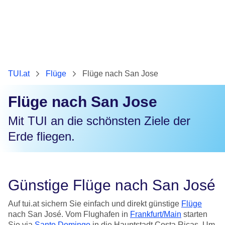
TUI.at
Flüge
Flüge nach San Jose
Flüge nach San Jose
Mit TUI an die schönsten Ziele der
Erde fliegen.
Günstige Flüge nach San José
Auf tui.at sichern Sie einfach und direkt günstige
Flüge
nach San José. Vom Flughafen in
Frankfurt/Main
starten
Sie via
Santo Domingo
in die Hauptstadt Costa Ricas. Um