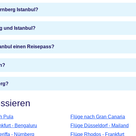
ürnberg Istanbul?
g und Istanbul?
tanbul einen Reisepass?
en?
erg?
essieren
h Pula
Flüge nach Gran Canaria
kfurt - Bengaluru
Flüge Düsseldorf - Mailand
riffa - Nürnberg
Flüge Rhodos - Frankfurt