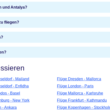
n und Antalya?
u fliegen?
n?
hen?
essieren
seldorf - Mailand
Flüge Dresden - Mallorca
seldorf - Enfidha
Flüge London - Paris
dos - Basel
Flüge Mallorca - Karlsruhe
burg - New York
Flüge Frankfurt - Kathmandu
n - Ankara
Flüge Kopenhagen - Stockho