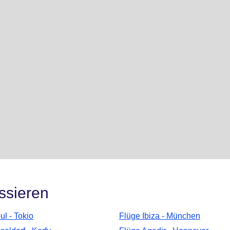
ssieren
l - Tokio
Flüge Ibiza - München