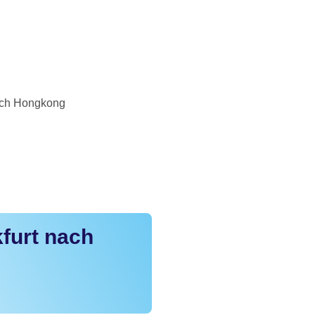
nach Hongkong
furt nach