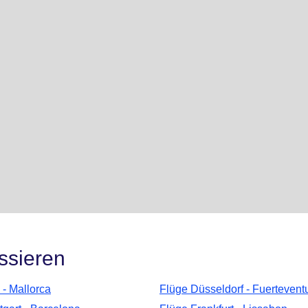
ssieren
 - Mallorca
Flüge Düsseldorf - Fuertevent