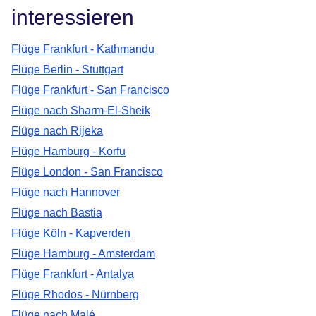
interessieren
Flüge Frankfurt - Kathmandu
Flüge Berlin - Stuttgart
Flüge Frankfurt - San Francisco
Flüge nach Sharm-El-Sheik
Flüge nach Rijeka
Flüge Hamburg - Korfu
Flüge London - San Francisco
Flüge nach Hannover
Flüge nach Bastia
Flüge Köln - Kapverden
Flüge Hamburg - Amsterdam
Flüge Frankfurt - Antalya
Flüge Rhodos - Nürnberg
Flüge nach Malé